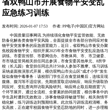
省双鸭山市开展食物平安变乱
应急练习训练
发布时间: 2026-01-07 17:53 作者: PP电子(中国区)官方网站
中国质量旧事网讯 为持续强化食物平安监管效能、无效
防备化解各类食物平安风险，全面提拔全市各部分协同应对食
物平安突发事务的应急措置能力，近日，省双鸭山市食安办聚
焦校园食物平安，组织开展2025年全市食物平安变乱应急练习
训练。市委宣传部、市委网信办、市教体局、市、市卫健委、
市市场监管局相关担任同志参演，市食安委其他单元、8所学
校（长儿园）食堂担任同志共计50余人参加不雅摩。练习训练
采纳桌面推演形式开展，模仿双鸭山市尖山区“成才小学”发生
疑似食物中毒事务：该校部门学生正在食堂就餐后，连续呈现
腹痛、腹泻等不适症状。先期措置取启动响应、响应升级取协
同应对、变乱查询拜访取风险研判、响应终止取后期措置”六
个环节展开。通过全流程、全要素的协同措置，模仿事务中的
学生及时遭到无效救治，涉事食物获得敏捷节制，相关舆情平
稳化解，练习训练达到预期结果。此次练习训练流程清晰、务
实高效，正在建牢校园食物平安坚忍防地的同时，进一步理顺