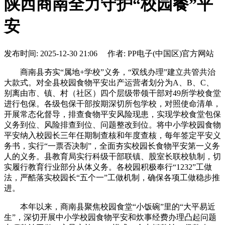
陕西商南全力守护“校园餐”平
安
发布时间: 2025-12-30 21:06 作者: PP电子(中国区)官方网站
商南县夯实“属地+学校”义务，“双线办理”建立共管共治
大款式。对全县校园食物平安出产运营者划分为A、B、C、
别离由市、镇、村（社区）四个层级带领干部对49所学校食堂
进行包保。各级包保干部按期深切所包学校，对照使命清单，
开展常态化督导，排查食物平安风险现患，实现学校食堂包保
义务到位、风险排查到位、问题整改到位。将中小学校园食物
平安纳入校园长三年任期制查核和年度查核，每年签定平安义
务书，实行“一票否决制”，全面夯实校园长食物平安第一义务
人的义务。县教育局实行科级干部联镇、股室长联校轨制，切
实履行教育行业部分从体义务。各校园积极奉行“1232”工做
法，严酷落实校园长“五个一”工做机制，确保各项工做稳步推
进。
本年以来，商南县聚焦校园食堂“小饭碗”里的“大平易近
生”，深切开展中小学校园食物平安和炊事经费办理凸起问题