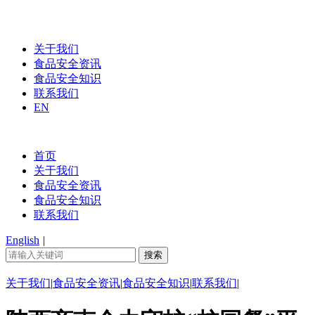
关于我们
食品安全资讯
食品安全知识
联系我们
EN
首页
关于我们
食品安全资讯
食品安全知识
联系我们
English
|
关于我们
|
食品安全资讯
|
食品安全知识
|
联系我们
|