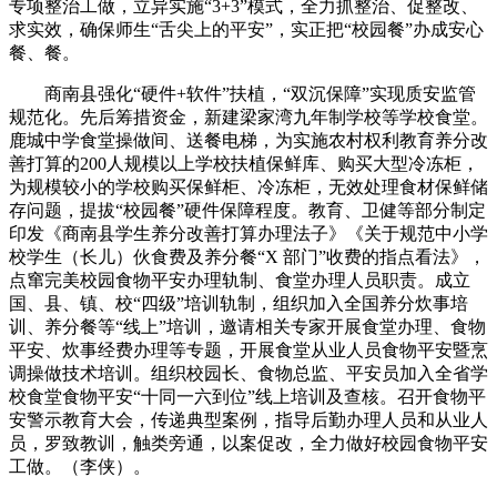
专项整治工做，立异实施“3+3”模式，全力抓整治、促整改、
求实效，确保师生“舌尖上的平安”，实正把“校园餐”办成安心
餐、餐。
商南县强化“硬件+软件”扶植，“双沉保障”实现质安监管
规范化。先后筹措资金，新建梁家湾九年制学校等学校食堂。
鹿城中学食堂操做间、送餐电梯，为实施农村权利教育养分改
善打算的200人规模以上学校扶植保鲜库、购买大型冷冻柜，
为规模较小的学校购买保鲜柜、冷冻柜，无效处理食材保鲜储
存问题，提拔“校园餐”硬件保障程度。教育、卫健等部分制定
印发《商南县学生养分改善打算办理法子》《关于规范中小学
校学生（长儿）伙食费及养分餐“X 部门”收费的指点看法》，
点窜完美校园食物平安办理轨制、食堂办理人员职责。成立
国、县、镇、校“四级”培训轨制，组织加入全国养分炊事培
训、养分餐等“线上”培训，邀请相关专家开展食堂办理、食物
平安、炊事经费办理等专题，开展食堂从业人员食物平安暨烹
调操做技术培训。组织校园长、食物总监、平安员加入全省学
校食堂食物平安“十同一六到位”线上培训及查核。召开食物平
安警示教育大会，传递典型案例，指导后勤办理人员和从业人
员，罗致教训，触类旁通，以案促改，全力做好校园食物平安
工做。（李侠）。