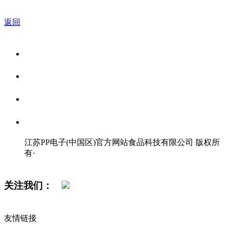
返回
关于我们
食品安全资讯
食品安全知识
联系我们
江苏PP电子(中国区)官方网站食品科技有限公司 版权所
有
·
网站地图
关注我们：
友情链接