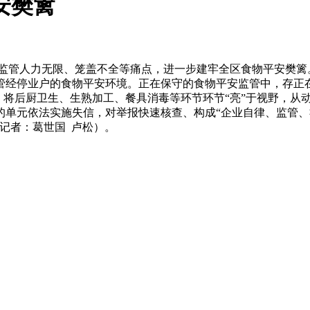
安樊篱
守监管人力无限、笼盖不全等痛点，进一步建牢全区食物平安樊篱
管经停业户的食物平安环境。正在保守的食物平安监管中，存正在
手段，将后厨卫生、生熟加工、餐具消毒等环节环节“亮”于视野，
单元依法实施失信，对举报快速核查、构成“企业自律、监管、社
记者：葛世国 卢松）。