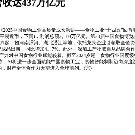
收达437万亿元
《2025中国食物工业高质量成长演讲——食物工业“十四五”回首取“
(人平易近币，下同)，利润总额3。03万亿元。第33届中国食物
群兴起，如河南漯河、湖北潜江等地，依托龙头企业引领取全链
牌成品出海，同比增加4。7%。此外，深加工产物取自从品牌合作
产力对中国食物行业赋能较着。截至2024岁尾，食物行业国度
称，AI将进一步全面赋能中国食物工业，食物智能制制迈向深度
的，财产全体合作力无望进入全球前列。(完)！