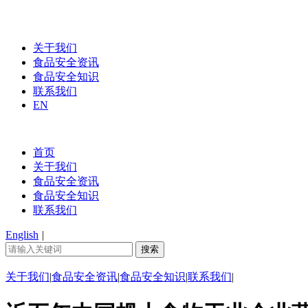
关于我们
食品安全资讯
食品安全知识
联系我们
EN
首页
关于我们
食品安全资讯
食品安全知识
联系我们
English
|
关于我们
|
食品安全资讯
|
食品安全知识
|
联系我们
|