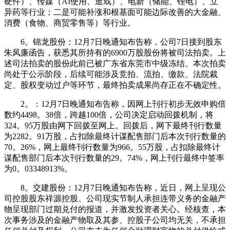
硬件）、传媒（AI使用、逛戏）、电新（储能、锂电）、立
异药等行业；二是可能补涨和根基面可能边际改善的大金融、
消费（食物、商贸零售等）等行业。
6。锦龙股份：12月7日晚通知布告称，公司7日接到股东
朱凤廉函告，获悉其所持有的6900万股股份将被司法拍卖。上
述司法拍卖的股份此前已被广东省东莞市中级冻结。本次拍卖
尚处于公示阶段，后续可能涉及竞拍、流拍、缴款、法院裁
定、股权变动过户等环节，最终拍卖成果尚存正在不确定性。
2。：12月7日晚通知布告称，因网上刊行初步无效申购倍
数约4498。38倍，跨越100倍，公司决定启动回拨机制，将
324。95万股由网下回拨至网上。回拨后，网下最终刊行数量
为2282。91万股，占扣除最终计谋配售部门后本次刊行数量的
70。26%，网上最终刊行数量为966。55万股，占扣除最终计
谋配售部门后本次刊行数量的29。74%，网上刊行最终中签率
为0。03348913%。
8。交建股份：12月7日晚通知布告称，近日，网上呈现公
司控股股东祥源控股、公司现实节制人承担连带义务的金融产
物呈现部门过期兑付的报道，并激发投资者关心。经核查，本
次事务涉及的金融产物取及其参、控股子公司均无关，不承担