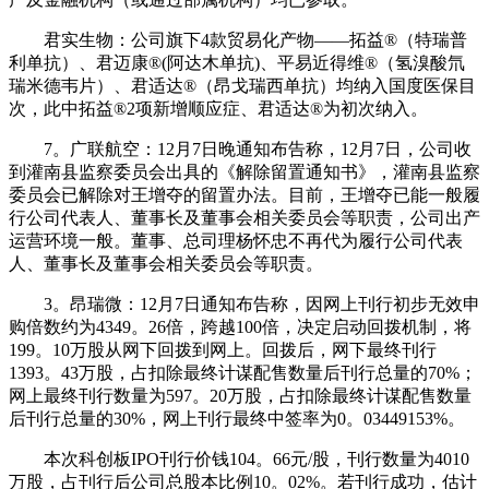
君实生物：公司旗下4款贸易化产物——拓益®（特瑞普
利单抗）、君迈康®(阿达木单抗)、平易近得维®（氢溴酸氘
瑞米德韦片）、君适达®（昂戈瑞西单抗）均纳入国度医保目
次，此中拓益®2项新增顺应症、君适达®为初次纳入。
7。广联航空：12月7日晚通知布告称，12月7日，公司收
到灌南县监察委员会出具的《解除留置通知书》，灌南县监察
委员会已解除对王增夺的留置办法。目前，王增夺已能一般履
行公司代表人、董事长及董事会相关委员会等职责，公司出产
运营环境一般。董事、总司理杨怀忠不再代为履行公司代表
人、董事长及董事会相关委员会等职责。
3。昂瑞微：12月7日通知布告称，因网上刊行初步无效申
购倍数约为4349。26倍，跨越100倍，决定启动回拨机制，将
199。10万股从网下回拨到网上。回拨后，网下最终刊行
1393。43万股，占扣除最终计谋配售数量后刊行总量的70%；
网上最终刊行数量为597。20万股，占扣除最终计谋配售数量
后刊行总量的30%，网上刊行最终中签率为0。03449153%。
本次科创板IPO刊行价钱104。66元/股，刊行数量为4010
万股，占刊行后公司总股本比例10。02%。若刊行成功，估计