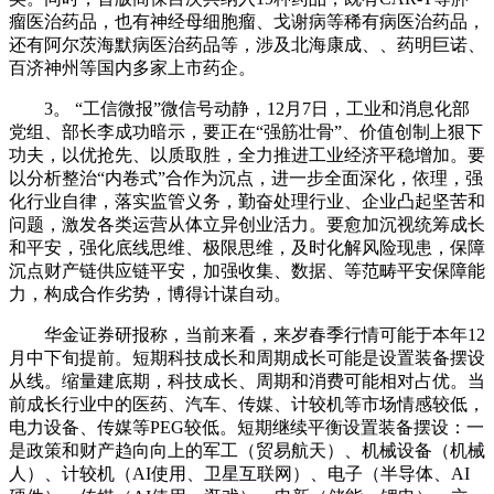
瘤医治药品，也有神经母细胞瘤、戈谢病等稀有病医治药品，
还有阿尔茨海默病医治药品等，涉及北海康成、、药明巨诺、
百济神州等国内多家上市药企。
3。 “工信微报”微信号动静，12月7日，工业和消息化部
党组、部长李成功暗示，要正在“强筋壮骨”、价值创制上狠下
功夫，以优抢先、以质取胜，全力推进工业经济平稳增加。要
以分析整治“内卷式”合作为沉点，进一步全面深化，依理，强
化行业自律，落实监管义务，勤奋处理行业、企业凸起坚苦和
问题，激发各类运营从体立异创业活力。要愈加沉视统筹成长
和平安，强化底线思维、极限思维，及时化解风险现患，保障
沉点财产链供应链平安，加强收集、数据、等范畴平安保障能
力，构成合作劣势，博得计谋自动。
华金证券研报称，当前来看，来岁春季行情可能于本年12
月中下旬提前。短期科技成长和周期成长可能是设置装备摆设
从线。缩量建底期，科技成长、周期和消费可能相对占优。当
前成长行业中的医药、汽车、传媒、计较机等市场情感较低，
电力设备、传媒等PEG较低。短期继续平衡设置装备摆设：一
是政策和财产趋向向上的军工（贸易航天）、机械设备（机械
人）、计较机（AI使用、卫星互联网）、电子（半导体、AI