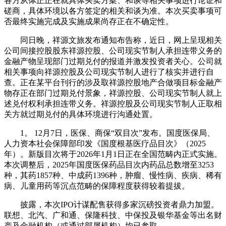
各方从体正正在就具体买卖方案、和谈等相关事项进行论证和
磋商，具体环境以各方签定的相关和谈为准。本次买卖事项可
否最终实施完成及实施成果尚存正在不确定性。
同日晚，祥源文旅发布通知布告称，近日，网上呈现相关
公司间接控股股东祥源控股、公司现实节制人承担连带义务的
金融产物呈现部门过期兑付的报道并激发投资者关心。公司就
相关事项向祥源控股及公司现实节制人进行了核实并进行自
查。正在某平台刊行的涉及取祥源控股地产合做项目标金融产
物存正在部门过期兑付景象，祥源控股、公司现实节制人就上
述兑付权利承担连带义务。祥源控股及公司现实节制人正取相
关方就过期兑付的具体环境进行沟通处置。
1。 12月7日，医保、商保“双目次”发布。国度医保局、
人力资本社会保障部印发《国度根基医疗品目次》（2025
年）。新版目次将于2026年1月1日正在全国范畴内正式实施。
本次调整后，2025年国度医保药品目次内药品总数增至3253
种，其药1857种、中成药1396种，肿瘤、慢性病、疾病、稀有
病、儿童用药等沉点范畴的保障程度获得较着提拔。
披露，本次IPO计谋配售获得多家沉磅投资者鼎力加盟。
联想、北汽、广和通、保隆科技、中保投及银华基金等出名财
产及金融机构（或通过部属机构）均已参取。