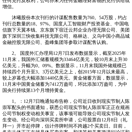
任何兑付及权利，公司亦未为任何金融理财富物的兑付供给或
增信。
沐曦股份本次刊行的计谋配售数量为760。54万股，约占
刊行总数量的18。97%。国度人工智能财产投资基金、中国电
信旗下天翼本钱、京东旗下宿迁云邦企业办理无限公司、美团
旗下深圳三快收集科技无限公司、格林达、义乌中国小商品城
金融控股无限公司、盈峰集团等参取计谋配售认购。
2。 国度外汇办理局12月7日发布数据显示，截至2025年
11月末，我国外汇储蓄规模为33464亿美元，较10月末上升30
亿美元，升幅为0。09%。数据显示，11月末我国外储规模已
持续四个月升至3。3万亿美元之上，创2015年12月以来最高，
较上岁暮也大幅添加1440亿美元。黄金储蓄方面，数据显示，
11月末中国黄金储蓄为7412万盎司，环比添加3万盎司，为中
国央行持续第13个月增持黄金。
1。：12月7日晚通知布告称，公司近日收到现实节制人陈
崇军配头的书面通知，获悉公司现实节制人陈崇军正正在规画
公司节制权变动相关事宜，该事项可能导致公司现实节制人发
生变动。经公司向深圳买卖所申请，公司股票自12月8日（礼
拜一）开市起停牌，估计停牌时间不跨越2个买卖日。目前，