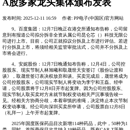
A股多家龙头集体颁布发表
发布时间: 2025-12-11 16:59 作者: PP电子(中国区)官方网站
9。百度集团：12月7日晚正在港交所通知布告称，公司留
意到有报道公司拟分拆非全资从属公司昆仑芯（）科技无限公
司进行上市。目前，公司正就拟议分拆及上市进行评估。若进
行分拆及上市，将须经相关监管审批法式，公司并不分拆及上
市将会进行。
4。安妮股份：12月7日晚通知布告称，12月4日，公司控
股股东、现实节制人林旭曦和取晟世天安签订《股份让渡和
谈》，取晟世签订表决权放弃和谈。买卖完成后，晟世将成为
公司控股股东，公司现实节制人将变动为李宁和王磊。经申
请，公司股票将于12月8日开市起复牌。因为公司控股股东、
现实节制人取买卖对方未就节制权变动相关严沉事项告竣一
见。经相关方协商分歧，本着审慎的准绳，决定终止本次节制
权变动事项。经公司向深圳买卖所申请，公司股票自12月8日
（礼拜一）上午开市起复牌。
2025年国度医保药品目次新增114种药品，此中，50种为1
类。同时，首版商保目次共纳入19种药品，既有CAR-T等肿