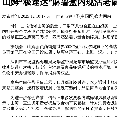
山姆“极速达”麻薯盒内现活老鼠
发布时间: 2025-12-10 17:57 作者: PP电子(中国区)官方网站
“我一曲很信赖山姆的质量，日常平凡也会正在山姆买一些牛奶
内打开整个过程没跨越10分钟。预备打开食用时，俄然发觉
的老鼠正正在麻薯间爬行，四周还沾着少量食物碎屑。从细节图
据领会，山姆会员商铺是世界500强企业沃尔玛旗下的高端会员制
员商铺已正在全国开设61店，别离坐落正在、上海、深圳、广
深圳市市场监视办理局龙华监管局龙华市场监视办理所相关
律步队进行对接，核实订单消息及商品畅通环节的根本环境，
食物平安办理缝隙，保障消费者权益。
李先生向信号旧事暗示，12月8日晚8时许，本人通过山姆会员商铺
来是完整的，没有较着破洞，但没有塑封，只是简单地合了起来
为进一步领会详情，信号旧事多次测验考试德律风联系深圳龙
示，山姆一直注沉消费者权益取食物平安管控。针对消费者反
展涉事商品出产批次、仓储办理、配送链的全环节排查，后续