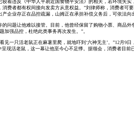
着违反《中华人平易近国食物平安法》的相关，若环境失实，
，消费者都有权间接向发卖方从意权益。”刘律师称，消费者可
出产企业存正在品控疏漏，山姆正在承担补偿义务后，可依法向
的问题让他难以接管。目前，他曾经保留了购物小票、商品外包
题加强品控，杜绝此类事务再次发生。”。
一只活老鼠正在麻薯里爬，就地吓到‘六神无主’。”12月9日
薯中呈现活老鼠，这一幕让他至今心不足悸。据领会，消费者目前