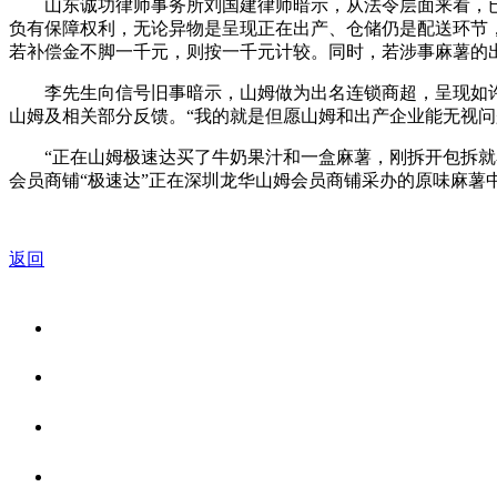
山东诚功律师事务所刘国建律师暗示，从法令层面来看，已较
负有保障权利，无论异物是呈现正在出产、仓储仍是配送环节
若补偿金不脚一千元，则按一千元计较。同时，若涉事麻薯的
李先生向信号旧事暗示，山姆做为出名连锁商超，呈现如许
山姆及相关部分反馈。“我的就是但愿山姆和出产企业能无视问
“正在山姆极速达买了牛奶果汁和一盒麻薯，刚拆开包拆就看见
会员商铺“极速达”正在深圳龙华山姆会员商铺采办的原味麻
返回
关于我们
食品安全资讯
食品安全知识
联系我们