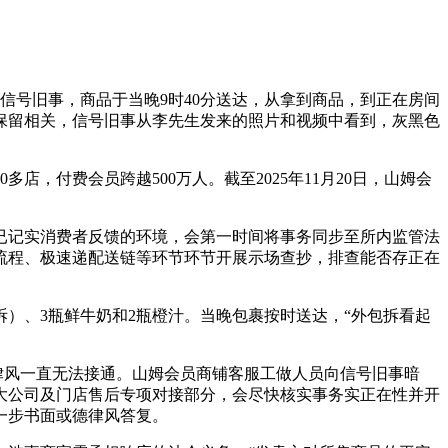
信号旧事，商品于当晚9时40分送达，从拿到商品，到正在房间
保留相关，信号旧事从李先生发来的照片和视频中看到，灰黑色
，付费会员跨越500万人。截至2025年11月20日，山姆会
记实消费者反馈的环境，会第一时间将事务同步至所内监管法
流程、极速递配送链等环节环节开展示场查抄，排查能否存正在
4个拆）、3瓶鲜牛奶和2瓶橙汁。当晚包裹按时送达，“外包拆看起
律风一直无法接通。山姆会员商铺客服工做人员向信号旧事暗
大公司及门店售后专项对接部分，会尽快核实事务实正在性并开
一步书面或德律风答复。