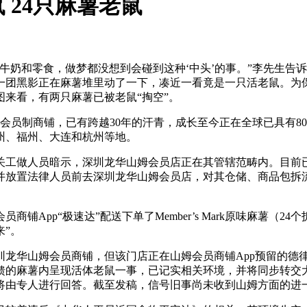
 24只麻薯老鼠
和零食，做梦都没想到会碰到这种‘中头’的事。”李先生告诉
有一团黑影正在麻薯堆里动了一下，凑近一看竟是一只活老鼠。为
来看，有两只麻薯已被老鼠“掏空”。
商铺，已有跨越30年的汗青，成长至今正在全球已具有800多店
州、福州、大连和杭州等地。
工做人员暗示，深圳龙华山姆会员店正在其管辖范畴内。目前已
并放置法律人员前去深圳龙华山姆会员店，对其仓储、商品包拆
App“极速达”配送下单了Member’s Mark原味麻薯（2
”。
华山姆会员商铺，但该门店正在山姆会员商铺App预留的德
馈的麻薯内呈现活体老鼠一事，已记实相关环境，并将同步转交
将由专人进行回答。截至发稿，信号旧事尚未收到山姆方面的进