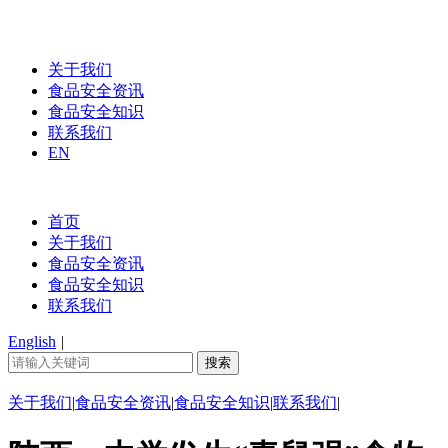
关于我们
食品安全资讯
食品安全知识
联系我们
EN
首页
关于我们
食品安全资讯
食品安全知识
联系我们
English
|
关于我们
|
食品安全资讯
|
食品安全知识
|
联系我们
|