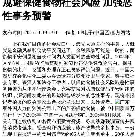
规避保健食物社会风险 加强恶
性事务预警
发布时间: 2025-11-19 23:01 作者: PP电子(中国区)官方网站
正在我们目前的社会糊口中，最受大师关心的事务，大概
就是金融风暴和食物平安问题了。金融风暴可能是一时的，而
食物平安倒是相当长时间内人类面对的全球性问题。2008年1
月至6月，国度药监局监测到9452份违法保健食物告白。保健
食物的出产、畅通和办理存正在良多严沉问题。近日，中国天
然研究会化学化工委员会邀请养分取食物卫生专家、科学取社
会专家、资深人和法令工做者，以保健食物社会风险取恶性事
务预警为从题举行座谈会，充实交换对我国保健品平安问题的
认识，深切阐发此中的风险和曾经发生的恶性事务。现将本报
记者拾掇的取会专家出色概念呈现出来，以飨读者。
广东一
家外国人办的独资公司出产的芦荟保健食物，被《中国质量万
里行》评为2006年“中国十大问题产物”。2006年6月以来，相
关方面连续收到50名摆布消费者赞扬，称其涉嫌强调宣传并风
险消费者健康。经查询拜访发觉，该产物导致多起事务。一份
呈现正在报道中的食用该产物的66人的亡者名单中，20多人是