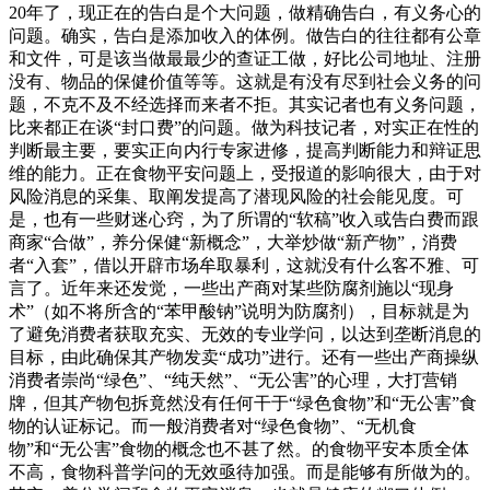
20年了，现正在的告白是个大问题，做精确告白，有义务心的
问题。确实，告白是添加收入的体例。做告白的往往都有公章
和文件，可是该当做最最少的查证工做，好比公司地址、注册
没有、物品的保健价值等等。这就是有没有尽到社会义务的问
题，不克不及不经选择而来者不拒。其实记者也有义务问题，
比来都正在谈“封口费”的问题。做为科技记者，对实正在性的
判断最主要，要实正向内行专家进修，提高判断能力和辩证思
维的能力。正在食物平安问题上，受报道的影响很大，由于对
风险消息的采集、取阐发提高了潜现风险的社会能见度。可
是，也有一些财迷心窍，为了所谓的“软稿”收入或告白费而跟
商家“合做”，养分保健“新概念”，大举炒做“新产物”，消费
者“入套”，借以开辟市场牟取暴利，这就没有什么客不雅、可
言了。近年来还发觉，一些出产商对某些防腐剂施以“现身
术”（如不将所含的“苯甲酸钠”说明为防腐剂），目标就是为
了避免消费者获取充实、无效的专业学问，以达到垄断消息的
目标，由此确保其产物发卖“成功”进行。还有一些出产商操纵
消费者崇尚“绿色”、“纯天然”、“无公害”的心理，大打营销
牌，但其产物包拆竟然没有任何干于“绿色食物”和“无公害”食
物的认证标记。而一般消费者对“绿色食物”、“无机食
物”和“无公害”食物的概念也不甚了然。的食物平安本质全体
不高，食物科普学问的无效亟待加强。而是能够有所做为的。