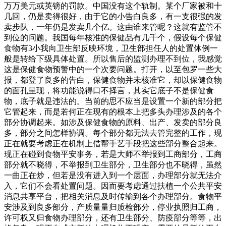
万万美元或英镑的罚款。中国没有这个轨制。某个厂家被和十
几回，仍是卖得很好，由于它的小告白良多，有一支很强的发
卖步队，一年仍是发卖几个亿。这由谁来管呢？这就有监管不
到位的问题。我国每年核准的保健品有几千个，假设每个保健
食物有3小我向卫生部反映环境，卫生部担任人的处置体例一
般是转给下级具体处置。所以售后的监测办理不到位，我感觉
这是保健食物预警中的一个次要问题。打开，以至包罗一些大
报，都登了良多的告白，保健食物并未核准它，却以保健食物
的面孔呈现，将功能说得口不择言，其实它底子不是保健食
物，底子就是违法的。当前的思不应当是设置一个新的部分把
它管起来，而是若何正在现有的根本上把多头办理涉及的各个
部分协调起来。如涉及保健食物的原料、出产、发卖的部分良
多，部分之间怎样协调。每个部分都无法去管完整的工作，现
正在就要考虑正在机制上借帮手艺手段把这些部分整合起来。
现正在碰到食物平安事务，若是大师不举报到工商部分，工商
部分就不晓得，不举报到卫生部分，卫生部分也不晓得，虽然
一曲正在炒，但若是没有进入到一个层面，办理部分就无法介
入，它们不会看处置问题。因而要考虑通过扶植一个公共平安
消息共享平台，把相关消息及时传输到各个办理部分。食物平
安涉及到良多部分，产质量量归质检部分，停业执照归工商，
许可权又归食物办理部分，还有卫生部分、防疫部分等等，出