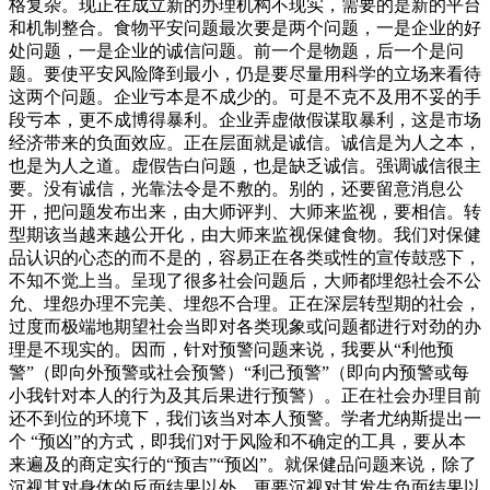
格复杂。现正在成立新的办理机构不现实，需要的是新的平台
和机制整合。食物平安问题最次要是两个问题，一是企业的好
处问题，一是企业的诚信问题。前一个是物题，后一个是问
题。要使平安风险降到最小，仍是要尽量用科学的立场来看待
这两个问题。企业亏本是不成少的。可是不克不及用不妥的手
段亏本，更不成博得暴利。企业弄虚做假谋取暴利，这是市场
经济带来的负面效应。正在层面就是诚信。诚信是为人之本，
也是为人之道。虚假告白问题，也是缺乏诚信。强调诚信很主
要。没有诚信，光靠法令是不敷的。别的，还要留意消息公
开，把问题发布出来，由大师评判、大师来监视，要相信。转
型期该当越来越公开化，由大师来监视保健食物。我们对保健
品认识的心态的而不是的，容易正在各类或性的宣传鼓惑下，
不知不觉上当。呈现了很多社会问题后，大师都埋怨社会不公
允、埋怨办理不完美、埋怨不合理。正在深层转型期的社会，
过度而极端地期望社会当即对各类现象或问题都进行对劲的办
理是不现实的。因而，针对预警问题来说，我要从“利他预
警”（即向外预警或社会预警）“利己预警”（即向内预警或每
小我针对本人的行为及其后果进行预警）。正在社会办理目前
还不到位的环境下，我们该当对本人预警。学者尤纳斯提出一
个 “预凶”的方式，即我们对于风险和不确定的工具，要从本
来遍及的商定实行的“预吉”“预凶”。就保健品问题来说，除了
沉视其对身体的反面结果以外，更要沉视对其发生负面结果以