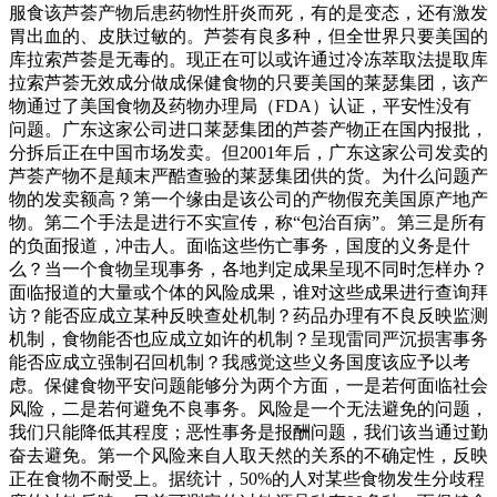
服食该芦荟产物后患药物性肝炎而死，有的是变态，还有激发
胃出血的、皮肤过敏的。芦荟有良多种，但全世界只要美国的
库拉索芦荟是无毒的。现正在可以或许通过冷冻萃取法提取库
拉索芦荟无效成分做成保健食物的只要美国的莱瑟集团，该产
物通过了美国食物及药物办理局（FDA）认证，平安性没有
问题。广东这家公司进口莱瑟集团的芦荟产物正在国内报批，
分拆后正在中国市场发卖。但2001年后，广东这家公司发卖的
芦荟产物不是颠末严酷查验的莱瑟集团供的货。为什么问题产
物的发卖额高？第一个缘由是该公司的产物假充美国原产地产
物。第二个手法是进行不实宣传，称“包治百病”。第三是所有
的负面报道，冲击人。面临这些伤亡事务，国度的义务是什
么？当一个食物呈现事务，各地判定成果呈现不同时怎样办？
面临报道的大量或个体的风险成果，谁对这些成果进行查询拜
访？能否应成立某种反映查处机制？药品办理有不良反映监测
机制，食物能否也应成立如许的机制？呈现雷同严沉损害事务
能否应成立强制召回机制？我感觉这些义务国度该应予以考
虑。保健食物平安问题能够分为两个方面，一是若何面临社会
风险，二是若何避免不良事务。风险是一个无法避免的问题，
我们只能降低其程度；恶性事务是报酬问题，我们该当通过勤
奋去避免。第一个风险来自人取天然的关系的不确定性，反映
正在食物不耐受上。据统计，50%的人对某些食物发生分歧程