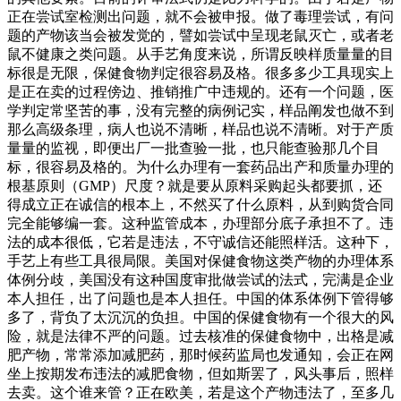
正在尝试室检测出问题，就不会被申报。做了毒理尝试，有问
题的产物该当会被发觉的，譬如尝试中呈现老鼠灭亡，或者老
鼠不健康之类问题。从手艺角度来说，所谓反映样质量量的目
标很是无限，保健食物判定很容易及格。很多多少工具现实上
是正在卖的过程傍边、推销推广中违规的。还有一个问题，医
学判定常坚苦的事，没有完整的病例记实，样品阐发也做不到
那么高级条理，病人也说不清晰，样品也说不清晰。对于产质
量量的监视，即便出厂一批查验一批，也只能查验那几个目
标，很容易及格的。为什么办理有一套药品出产和质量办理的
根基原则（GMP）尺度？就是要从原料采购起头都要抓，还
得成立正在诚信的根本上，不然买了什么原料，从到购货合同
完全能够编一套。这种监管成本，办理部分底子承担不了。违
法的成本很低，它若是违法，不守诚信还能照样活。这种下，
手艺上有些工具很局限。美国对保健食物这类产物的办理体系
体例分歧，美国没有这种国度审批做尝试的法式，完满是企业
本人担任，出了问题也是本人担任。中国的体系体例下管得够
多了，背负了太沉沉的负担。中国的保健食物有一个很大的风
险，就是法律不严的问题。过去核准的保健食物中，出格是减
肥产物，常常添加减肥药，那时候药监局也发通知，会正在网
坐上按期发布违法的减肥食物，但如斯罢了，风头事后，照样
去卖。这个谁来管？正在欧美，若是这个产物违法了，至多几