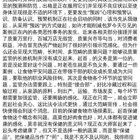
至的预测和防范，出格是正在服用它们并呈现不良症状以至使
身体呈现很是不适的环境下，更要发生“预凶”心理和预警认
识、防备认识。预警机制正在社会启动的同时，该当先从我做
起，从采用“预凶”的方式做起，如许才能削减包罗今天引见的
案例正在内的各类恶性事务的发生。近来各相关部分接踵开展
了质量万里行、百城万店无假货、质量兴市等勾当，对消费者
权益、冲击冒充伪劣产物起到了很好的引领示范感化。但为什
么还会呈现大范畴、长时间、多范畴的质量问题？能够说质量
监管的长效机制并没有成立起来。起首，的义务是第一位的。
若是没处置好这个问题，对老苍生就是不负义务。要通过一些
案例，让食物平安问题正在带领干部的职业成长里成为大问
题，要取他的职业风险挂钩。其次是食物各个环节的监管问
题，监管办法需要跟上，特别是“接合部”，好比冷藏过程和运
输过程，从泉源的原料，到出产、运输、市场发卖，每个环节
都需要加强监管。还要阐扬的感化。现正在只需一，就会立即
惹起社会关心。这比法令法式更快，通过大范畴宣传，社会很
快便领会到这个消息。目前的保健食物市场很紊乱。起首保健
食物这个概念有问题。蔬菜也好肉食也好，对人体都有促进健
康的感化，莫非就没有保健的意义吗？现正在大师富起来了，
起头考虑健康了，但又不是选择一般的蔬菜，而是靠“保健
品”。把保健品当作了“药”，我是不克不及认同的。我得癌症