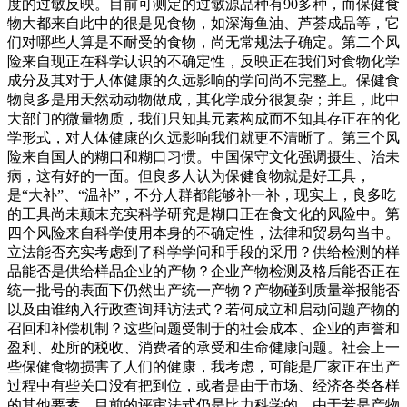
度的过敏反映。目前可测定的过敏源品种有90多种，而保健食
物大都来自此中的很是见食物，如深海鱼油、芦荟成品等，它
们对哪些人算是不耐受的食物，尚无常规法子确定。第二个风
险来自现正在科学认识的不确定性，反映正在我们对食物化学
成分及其对于人体健康的久远影响的学问尚不完整上。保健食
物良多是用天然动动物做成，其化学成分很复杂；并且，此中
大部门的微量物质，我们只知其元素构成而不知其存正在的化
学形式，对人体健康的久远影响我们就更不清晰了。第三个风
险来自国人的糊口和糊口习惯。中国保守文化强调摄生、治未
病，这有好的一面。但良多人认为保健食物就是好工具，
是“大补”、“温补”，不分人群都能够补一补，现实上，良多吃
的工具尚未颠末充实科学研究是糊口正在食文化的风险中。第
四个风险来自科学使用本身的不确定性，法律和贸易勾当中。
立法能否充实考虑到了科学学问和手段的采用？供给检测的样
品能否是供给样品企业的产物？企业产物检测及格后能否正在
统一批号的表面下仍然出产统一产物？产物碰到质量举报能否
以及由谁纳入行政查询拜访法式？若何成立和启动问题产物的
召回和补偿机制？这些问题受制于的社会成本、企业的声誉和
盈利、处所的税收、消费者的承受和生命健康问题。社会上一
些保健食物损害了人们的健康，我考虑，可能是厂家正在出产
过程中有些关口没有把到位，或者是由于市场、经济各类各样
的其他要素。目前的评审法式仍是比力科学的。由于若是产物