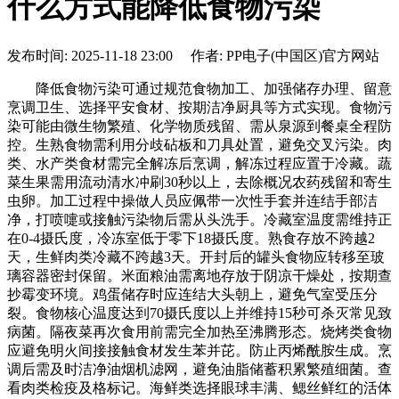
什么方式能降低食物污染
发布时间: 2025-11-18 23:00 作者: PP电子(中国区)官方网站
降低食物污染可通过规范食物加工、加强储存办理、留意
烹调卫生、选择平安食材、按期洁净厨具等方式实现。食物污
染可能由微生物繁殖、化学物质残留、需从泉源到餐桌全程防
控。生熟食物需利用分歧砧板和刀具处置，避免交叉污染。肉
类、水产类食材需完全解冻后烹调，解冻过程应置于冷藏。蔬
菜生果需用流动清水冲刷30秒以上，去除概况农药残留和寄生
虫卵。加工过程中操做人员应佩带一次性手套并连结手部洁
净，打喷嚏或接触污染物后需从头洗手。冷藏室温度需维持正
在0-4摄氏度，冷冻室低于零下18摄氏度。熟食存放不跨越2
天，生鲜肉类冷藏不跨越3天。开封后的罐头食物应转移至玻
璃容器密封保留。米面粮油需离地存放于阴凉干燥处，按期查
抄霉变环境。鸡蛋储存时应连结大头朝上，避免气室受压分
裂。食物核心温度达到70摄氏度以上并维持15秒可杀灭常见致
病菌。隔夜菜再次食用前需完全加热至沸腾形态。烧烤类食物
应避免明火间接接触食材发生苯并芘。防止丙烯酰胺生成。烹
调后需及时洁净油烟机滤网，避免油脂储蓄积累繁殖细菌。查
看肉类检疫及格标记。海鲜类选择眼球丰满、鳃丝鲜红的活体