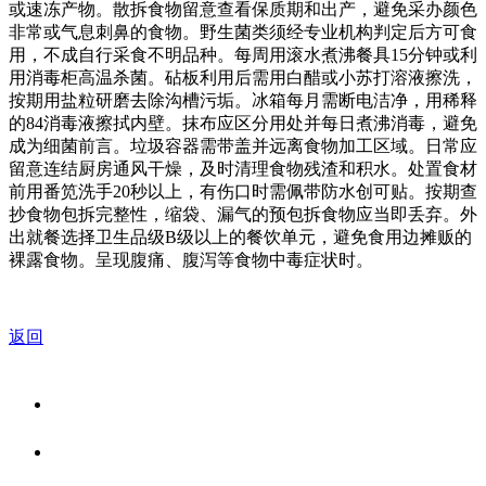
或速冻产物。散拆食物留意查看保质期和出产，避免采办颜色
非常或气息刺鼻的食物。野生菌类须经专业机构判定后方可食
用，不成自行采食不明品种。每周用滚水煮沸餐具15分钟或利
用消毒柜高温杀菌。砧板利用后需用白醋或小苏打溶液擦洗，
按期用盐粒研磨去除沟槽污垢。冰箱每月需断电洁净，用稀释
的84消毒液擦拭内壁。抹布应区分用处并每日煮沸消毒，避免
成为细菌前言。垃圾容器需带盖并远离食物加工区域。日常应
留意连结厨房通风干燥，及时清理食物残渣和积水。处置食材
前用番笕洗手20秒以上，有伤口时需佩带防水创可贴。按期查
抄食物包拆完整性，缩袋、漏气的预包拆食物应当即丢弃。外
出就餐选择卫生品级B级以上的餐饮单元，避免食用边摊贩的
裸露食物。呈现腹痛、腹泻等食物中毒症状时。
返回
关于我们
食品安全资讯