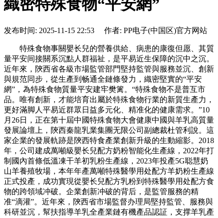
織密特殊食物“平安網”
发布时间: 2025-11-15 22:53 作者: PP电子(中国区)官方网站
特殊食物事關嬰长兒的營養供給、病患的康復但愿、其質
量平安间接關系沉點人群福祉，是平易近生保障的沉中之沉。
近年來，陝西省各級市場監管部門堅持監管與服務並沉、創新
與規范同步，從生產到畅通全鏈條發力，織密堅實的“平安
網”，為特殊食物質量平安建牢樊篱。“特殊食物不是普互市
品。唯有創新，才能培育出屬於特殊食物行業的新質生產力，
更好滿脚人平易近群眾日益多元化、精准化的健康需求。”10
月26日，正在第十屆中國特殊食物大會健康中國與羊乳高質量
發展論壇上，陝西秦龍乳業集團无限公司副總裁杜管利說。這
家企業的發展軌跡是陝西特食產業創新升級的生動縮影。2018
年，公司建成萬噸級嬰长兒配方奶粉智能化生產線，2022年打
制國內首條低溫凍干羊初乳粉生產線，2023年投產5G聪慧奶
山羊養殖牧場，本年年產萬噸特殊醫學用处配方羊奶粉生產線
正式投產，成功實現從嬰长兒配方乳粉到特殊醫學用处配方食
物的跨領域冲破。企業創新冲破的背后，是監管服務的精
准“滴灌”。近年來，陝西省市場監督办理局堅持監管、服務與
科研並沉，幫扶指導羊乳全產業鏈有機產品認証，支撑羊乳產