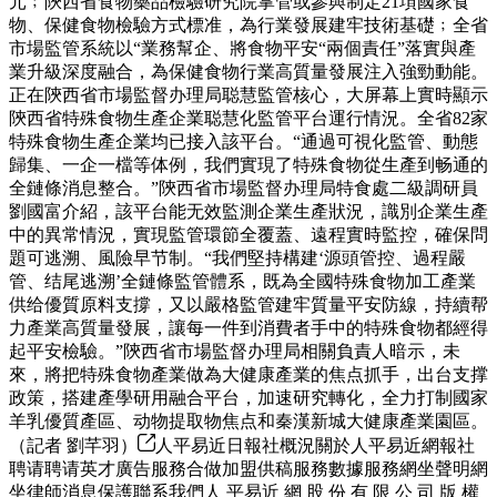
元﹔陝西省食物藥品檢驗研究院掌管或參與制定21項國家食
物、保健食物檢驗方式標准，為行業發展建牢技術基礎﹔全省
市場監管系統以“業務幫企、將食物平安“兩個責任”落實與產
業升級深度融合，為保健食物行業高質量發展注入強勁動能。
正在陝西省市場監督办理局聪慧監管核心，大屏幕上實時顯示
陝西省特殊食物生產企業聪慧化監管平台運行情況。全省82家
特殊食物生產企業均已接入該平台。“通過可視化監管、動態
歸集、一企一檔等体例，我們實現了特殊食物從生產到畅通的
全鏈條消息整合。”陝西省市場監督办理局特食處二級調研員
劉國富介紹，該平台能无效監測企業生產狀況，識別企業生產
中的異常情況，實現監管環節全覆蓋、遠程實時監控，確保問
題可逃溯、風險早节制。“我們堅持構建‘源頭管控、過程嚴
管、结尾逃溯’全鏈條監管體系，既為全國特殊食物加工產業
供给優質原料支撐，又以嚴格監管建牢質量平安防線，持續帮
力產業高質量發展，讓每一件到消費者手中的特殊食物都經得
起平安檢驗。”陝西省市場監督办理局相關負責人暗示，未
來，將把特殊食物產業做為大健康產業的焦点抓手，出台支撑
政策，搭建產學研用融合平台，加速研究轉化，全力打制國家
羊乳優質產區、动物提取物焦点和秦漢新城大健康產業園區。
（記者 劉芊羽）
人平易近日報社概況關於人平易近網報社
聘请聘请英才廣告服務合做加盟供稿服務數據服務網坐聲明網
坐律師消息保護聯系我們人 平易近 網 股 份 有 限 公 司 版 權