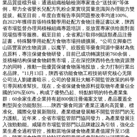
業品質提檔升級﹔通過組織檢驗檢測專家進企“送技術”等体
例，帮力全省嬰长兒配方乳粉企業實現質量意識與办理能力雙
提拔。截至目前，年度自查報告率與問題整改率均達100%。
自2023年獲得首張特殊醫學用处配方食物注冊証書以來，陝西
省市場監督办理局積極組織專題培訓，並放置專家供给面對面
現場指導等服務。截至目前，全省累計取得8個該類產品注冊
証書，特殊醫學用处配方食物市場持續擴展。“公司立脚秦巴
山區豐富的生物資源，以魔芋、絞股藍等藥食同源中藥材為焦
点原料，專注保健食物研發，目前已成功轉讓技術760余個，
並積極结构保健食物銷售市場，正在深挖陝西特色生物資源潛
力的同時，推動一批優質保健食物落地投放，全力打制行業出
名品牌。”11月13日，陝西省功能食物工程技術研究核心无限
公司法人劉建書暗示，公司的發展壯大離不開監管政策的科學
引導與精准幫扶。现在，全省保健食物原料提取物年產量佔全
國的50%至60%，构成了優勢凸起、特點鮮明的特色產業集
群﹔60余家生產企業持有超800個注冊備案文號，產品覆蓋全
劑型與全功能類別……陝西“藥食同源”產業正邁向高質量、標
准化、國際化發展新階段。產業穩健發展離不開監管部門的无
力護航。近年來，全省市場監管部門協同發力，為產業發展注
入強勁動能。咸陽市市場監管部門以品牌建設為引領，強化企
業生產全過程管控，推動當地保健食物產業產值躍升至15億