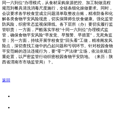
同一六到位”办理模式，从食材采购泉源把控、加工制做流程
规范到餐具清洗消毒尺度施行，全链条细化操做要求。同时，
会议要求各学校食堂成立问题清单取整改台账，精准防备和化
解各类食物平安风险现患，切实保障师生饮食健康。强化监管
防风险，织密常态监视保障线。各下层所（办）要切实履行监
管职责：一方面，严酷落实学校“十同一六到位”办理模式监
管，确保食物平安风险“早发觉、早预警、早措置”，无死角监
管；另一方面，持续开展学校食堂“回头看”工做，精准阐发风
险点，深切查找工做中的凸起问题和亏弱环节。针对校园食物
平安范畴的违法违规行为，要“零”“严法律”立场，依法依规庄
重处置，以严密监管行动织密校园食物平安防地。（来历：陕
西省渭南市市场监管局）？。
返回
关于我们
食品安全资讯