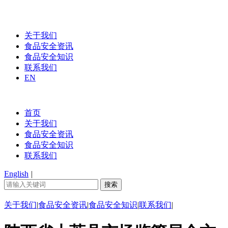
关于我们
食品安全资讯
食品安全知识
联系我们
EN
首页
关于我们
食品安全资讯
食品安全知识
联系我们
English
|
关于我们
|
食品安全资讯
|
食品安全知识
|
联系我们
|