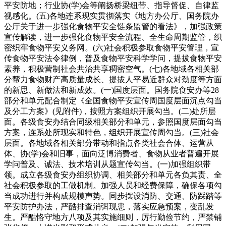
平安防地；行业协(学)会等阐扬桥梁纽带、指导督促、自律监
视感化。(五)各地连系现实贯彻落实《地方办公厅、国务院办
公厅关于进一步强化食物平安全链条监管的看法》，加强政策
宣传解读，进一步强化食物平安全流程、全生命周期监管，织
密织牢食物平安义务网。(六)社会积极参取食物平安管理，宣
传食物平安法令律例，普及食物平安科学学问，提拔食物平安
素养，积极营制社会共治共享稠密空气。(七)各地域各相关部
分帮力食物财产高质量成长、提拔人平易近群众对劲度等方面
的新思、新做法和新成效。(一)国度层面。国务院食安办等28
部分和单元配合制定《全国食物平安宣传周国度层面沉点勾当
及分工方案》(见附件)，按照方案组织开展勾当。(二)处所层
面。各级食安办结合同级相关部分和单元，参照国度层面勾当
方案，连系处所现实和特色，组织开展宣传周勾当。(三)社会
层面。各地域各相关部分带动和指点各类社会合体、运营从
体、协(学)会和旧事，面向泛博消费者、食物从业者普遍开展
学问普及、诚法、技术培训从题宣传勾当。(一)加强组织带
领。成立各级食安办组织协调、相关部分和单元各负其责、全
社会积极参取的工做机制。加强人员和经费保障，确保各项勾
当成功进行并构成规模声势。同步摆设消防、交通、防踩踏等
平安防护办法，严酷排查消弭现患，落实应急预案，变乱发
生。严酷恪守地方八项及其实施细则，厉行勤俭节约，严禁铺