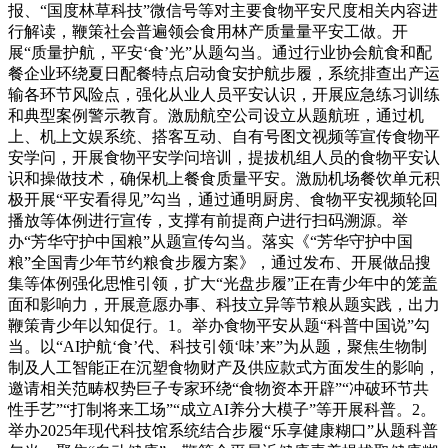
报、“国度林草科技”微信号等对主要食物平安尺度相关内容进
行解读，鞭策社会普遍领会食用林产质量量平安工做。开
展“质量护航，平安‘食’光”从题勾当。通过行业协会航食和配
餐企业环绕夏日配餐特点启动食安护航步履，系统排查出产运
输各环节风险点，强化从业人员平安认识，开展应急练习训练
和典型案例警示教育。激励航空公司设立从题航班，通过机
上、机上文娱系统、搭客互动、自有号图文视频等宣传食物平
安学问，开展食物平安学问培训，提拔机组人员的食物平安认
识和操做技术，确保机上餐食质量平安。激励机场餐饮单元积
极开展“平安看得见”勾当，通过通明厨房、食物平安视频轮回
播放等体例进行宣传，支撑有前提商户进行扫码溯源。举
办“芳华守护中国粮”从题宣传勾当。落实《“芳华守护中国
粮”全国青少年节约粮食步履方案》，通过发布、开展做品搜
集等体例强化思惟引领，扩大“光盘步履”正在青少年中的笼盖
面和影响力，开展意愿办事、科技立异等节粮从题实践，出力
鞭策青少年以知促行。1。举办食物平安从题“科普中国说”勾
当。以“AI护航‘食’代、科技引领‘味’来”为从题，聚焦生物制
制及人工智能正在沉塑食物财产及供应款式方面发生的影响，
邀请相关范畴权势巨子专家环绕“食物资本开辟”“冲破环节共
性手艺”“打制将来工场”“成立AI养分大模子”等开展科普。2。
举办2025年现代科技馆系统结合步履“乐享健康糊口”从题科普