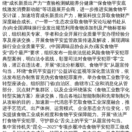
绕“成长新质出产力”“查验检测赋能养分健康”“保食物平安底
线激发消费新动能”等话题展开会商，进一步推进实施食物平
安计谋，加速培育成长新质出产力，鞭策科技立异取食物财产
深度融合成长。(“一带一”生态农业取食物平安论坛秘书处从
办)向全国调味操行业发出规范利用食物添加剂及产物标签标
识，组织相关专家、学者和企业开展行业质量平安办理经验分
享及座谈交换，开展食物平安监管政策传递及解读，展现调味
操行业企业质量平安。(中国调味品协会从办)落实食物平
安“四个最严”要求，组织发布一批依法惩处风险食物平安犯罪
典型案例，明白法令底线，彰显司法对食物平安犯罪“零”立
场，潜正在违法者。开展“依法分析履职、食物平安”从题宣传
勾当，环绕“食药平安益行”公益诉讼监视等深化普法宣传，依
法发布惩办制售冒充伪劣食物犯罪案件。举办食物工业数字化
转型座谈会。组织部门省(自治区、曲辖市)工业和消息化从管
部分、沉点财产集群区，以及企业环绕落实《食物工业数字化
转型实施方案》座谈交换，指点各地以智能制制和先辈制制为
从攻标的目的，加速新一代消息手艺取食物工业深度融合，推
进手艺范式、出产体例、运营模式、企业形态全方位变化，切
实提拔食物工业成长程度和食物平安保障能力。开展“依法严
打食物平安犯罪、守护群众‘舌尖上的平安’”从题宣传勾当。
集中宣传机关“昆仑—2025”专项步履冲击食物平安犯罪工做成