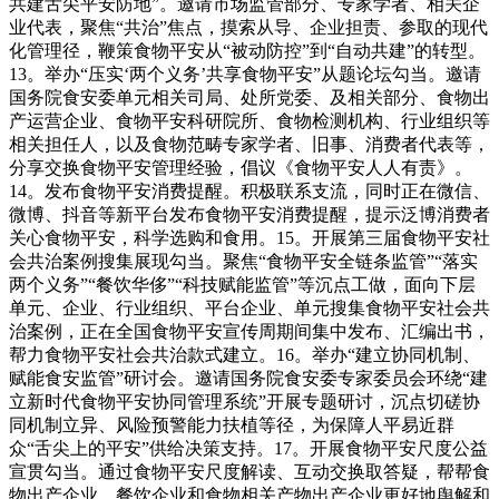
共建舌尖平安防地”。邀请市场监管部分、专家学者、相关企
业代表，聚焦“共治”焦点，摸索从导、企业担责、参取的现代
化管理径，鞭策食物平安从“被动防控”到“自动共建”的转型。
13。举办“压实‘两个义务’共享食物平安”从题论坛勾当。邀请
国务院食安委单元相关司局、处所党委、及相关部分、食物出
产运营企业、食物平安科研院所、食物检测机构、行业组织等
相关担任人，以及食物范畴专家学者、旧事、消费者代表等，
分享交换食物平安管理经验，倡议《食物平安人人有责》。
14。发布食物平安消费提醒。积极联系支流，同时正在微信、
微博、抖音等新平台发布食物平安消费提醒，提示泛博消费者
关心食物平安，科学选购和食用。15。开展第三届食物平安社
会共治案例搜集展现勾当。聚焦“食物平安全链条监管”“落实
两个义务”“餐饮华侈”“科技赋能监管”等沉点工做，面向下层
单元、企业、行业组织、平台企业、单元搜集食物平安社会共
治案例，正在全国食物平安宣传周期间集中发布、汇编出书，
帮力食物平安社会共治款式建立。16。举办“建立协同机制、
赋能食安监管”研讨会。邀请国务院食安委专家委员会环绕“建
立新时代食物平安协同管理系统”开展专题研讨，沉点切磋协
同机制立异、风险预警能力扶植等径，为保障人平易近群
众“舌尖上的平安”供给决策支持。17。开展食物平安尺度公益
宣贯勾当。通过食物平安尺度解读、互动交换取答疑，帮帮食
物出产企业、餐饮企业和食物相关产物出产企业更好地舆解和