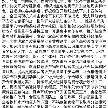
效，凸起冲击肉成品、校园食物犯罪，集中发布一批典型案事
例，协调开展专题报道。组织指点各地机干系系当地现实和特
色，普遍操纵各类渠道，积极稳妥开展线上线下集中宣传勾
当，全面展现机关冲击食物平安犯罪工做成效，无力风险食物
平安违法犯罪勾当，指导群众提拔防备认识。1。推进农产质
量量平安学问和课程进大学校园。组织相关涉农高校规范和提
拔农产质量量平安讲授工做，开展集中宣传交换，推介新编优
良教材和精品课程，发布涉农高校师生制做的优良科普做品，
进一步推进农产质量量平安专业理论学问融入高校涉农专业讲
授，加速培育具有现代农业高质量成长认识和质量平安专业素
养的优良人才。2。举办农产质量量平安科普宣题勾当。环绕
农兽药残留限量、保守出产体例、农产物健康消费等学问，连
系深切推进农产物药残管理、突发事务应急练习训练等工做，
开展宣传勾当，教育指导农产物出产运营者提拔法令认识和限
量认识，提高泛博消费者农产质量量平安素养。举办推进健康
消费专项步履启动典礼及工做推进会。结合印发《推进健康消
费专项步履方案》，持续开展推进健康消费专项步履相关工
做，提拔居平易近健康饮食程度。开展系列食物平安取养分健
康科普宣题勾当。沉点环绕食物平安国度尺度宣贯，食物数字
标签推广使用，食源性疾病防止，合理炊事，添加蔬菜生果、
全谷物和水产物摄入等方面，不竭鞭策食物平安取养分健康素
养提拔。举办海关总署从题日勾当。组织全国海关通过专题展