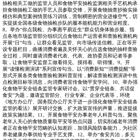
抽检相关工做的监管人员和食物平安抽检监测相关手艺机构承
担食物抽检工做的手艺人员参取交锋，开展食物抽查抄验实操
模仿和典型案例情景练习训练，营制稠密的营业进修空气，切
实提拔全国各级食物抽检步队的履本能机能力和营业程度。
8。举办“你点我检、办事惠平易近生”群众切身体验步履。指
点各地市场监管部分组织沉点食物出产运营者和查验检测机构
开展“日”勾当，让群众看见监管、向市场传送信赖。正在等开
设专题栏目，曲播消费者遍及关怀关心的点选食物的抽样查验
全过程，同时邀请消费者代表、代表、政协委员和记者等参
取，让食物平安监督工做看得见、摸得着、听得懂。9。开
展“读懂检测演讲”系列宣传勾当。以“消费新知”“消费提醒”等
形式开展各类食物查验检测科普宣传，解读查验检测演讲中焦
点检测目标等消息，向消费者宣传食物平安学问。10。举办强
化食物平安全链条监管专家研讨会。以“贯穿全链条、共话促
食安”为题，邀请监管部分、行业专家、企业代表等，环绕
《地方办公厅、国务院办公厅关于进一步强化食物平安全链条
监管的看法》展开研讨交换，扩大政策宣传的声量，推进提拔
政策实施结果。11。开展食物平安办事老年人科普勾当。聚焦
老年人关心的食物质量取平安等热点问题，切实削减老年消费
者正在食物平安范畴的认知差距，加强风险防备能力，为社区
养老健康办事供给专业手艺支撑。12。举办“食安共治，多元