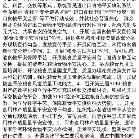
览、科普、交换等形式，系统引见进出口食物平安轨制系统，
全面展示“食物平安全链条监管”“进口食物‘国门守护’步履”“港
口食物平安监管”等工做行动成效，并就社会普遍关心、群众
遍及关怀的进出口食物平安问题进行针对性宣传，配合营制多
元共治、共享食安的优良空气。1。开展“全国食物平安宣传周
·粮食质量平安宣传日”勾当。组织各地粮食和物资储蓄部分举
办现场宣传勾当，发放宣传手册，开展问答互动，常用粮食质
量平安分辨小学问。2。开展“粮食尝试室日”勾当。向引见粮
油食物平安保障手艺，开展粮食质量平安科普，邀请参取互动
交换，提拔消费者对粮油食物平安决心。3。举办粮食尺度质
量培训班。环绕粮食质量国度尺度、质量办理相关政策文件等
内容进行培训，强化粮食尺度质量相关轨制的实施，进一步提
拔全系统粮食尺度质量工做能力。4。召开第三届APEC粮食
财产链数字化和立异手艺研究取经验交换研讨会。积极构开国
际交换合做平台，加强APEC经济体正在粮食范畴的交换合
做，为立异数字手艺、保障粮食平安供给强大势能。1。开展
食用林产质量量平安宣传日勾当。组织指点各省级林草从管部
分通过现场演示、科技下乡、宣传展板、自等多种形式开展食
用林产质量量平安宣传。2。举办食用林产质量量平安。邀请
专家学者环绕食物平安法令律例、质量平安现状、监测手艺等
进行讲课。3。开展食物平安主要尺度解读。通过中国绿色时