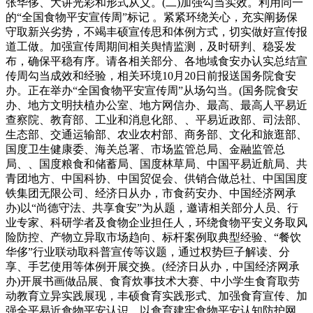
张华侈、大讲光彩和形式从义。(二)加强勾当实效。利用同一
的“全国食物平安宣传周”标记 。紧紧环绕关心，充实阐扬保
守取新兴劣势，不竭丰硕宣传思和体例方式，切实做好宣传报
道工做。加强宣传周期间相关舆情监测，及时研判、稳妥发
布，确保平稳有序。请各相关部分、各地域食安办认实总结宣
传周勾当成效和经验，相关环境10月20日前报送国务院食安
办。正在举办“全国食物平安宣传周”从场勾当。(国务院食安
办、地方文明扶植办公室、地方网信办、最高、最高人平易近
查察院、教育部、工业和消息化部、、平易近政部、司法部、
生态部、交通运输部、农业农村部、商务部、文化和旅逛部、
国度卫生健康委、海关总署、市场监管总局、金融监管总
局、、国度粮食和储蓄局、国度林草局、中国平易近航局、共
青团地方、中国科协、中国贸促会、供销合做总社、中国国度
铁集团无限公司、经济日从办，市食药安办、中国经济网承
办)以“尚德守法、共享食安”为从题，邀请相关部分人员、行
业专家、科研学者及食物企业担任人，环绕食物平安义务取风
险防控、产物立异取市场趋向、标杆案例取典型经验、“餐饮
华侈”行业联动取科普宣传等议题，通过权势巨子解读、分
享、手艺使用等体例开展交换。(经济日从办，中国经济网承
办)开展书画做品展、食育炊事技术大赛、中小学生食育取劳
动教育立异实践展现，丰硕食育实践形式、加强食育宣传、加
强全平易近食物平安认识，以食育建牢食物平安认知防护网，