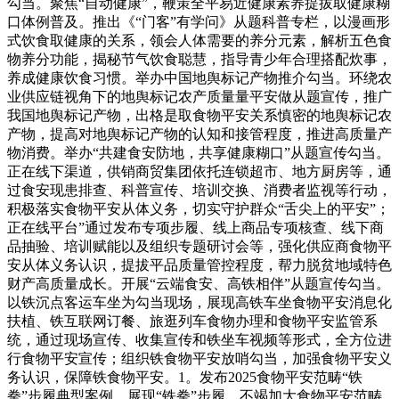
勾当。聚焦“自动健康”，鞭策全平易近健康素养提拔取健康糊
口体例普及。推出《“门客”有学问》从题科普专栏，以漫画形
式饮食取健康的关系，领会人体需要的养分元素，解析五色食
物养分功能，揭秘节气饮食聪慧，指导青少年合理搭配炊事，
养成健康饮食习惯。举办中国地舆标记产物推介勾当。环绕农
业供应链视角下的地舆标记农产质量量平安做从题宣传，推广
我国地舆标记产物，出格是取食物平安关系慎密的地舆标记农
产物，提高对地舆标记产物的认知和接管程度，推进高质量产
物消费。举办“共建食安防地，共享健康糊口”从题宣传勾当。
正在线下渠道，供销商贸集团依托连锁超市、地方厨房等，通
过食安现患排查、科普宣传、培训交换、消费者监视等行动，
积极落实食物平安从体义务，切实守护群众“舌尖上的平安”；
正在线平台”通过发布专项步履、线上商品专项核查、线下商
品抽验、培训赋能以及组织专题研讨会等，强化供应商食物平
安从体义务认识，提拔平品质量管控程度，帮力脱贫地域特色
财产高质量成长。开展“云端食安、高铁相伴”从题宣传勾当。
以铁沉点客运车坐为勾当现场，展现高铁车坐食物平安消息化
扶植、铁互联网订餐、旅逛列车食物办理和食物平安监管系
统，通过现场宣传、收集宣传和铁坐车视频等形式，全方位进
行食物平安宣传；组织铁食物平安放哨勾当，加强食物平安义
务认识，保障铁食物平安。1。发布2025食物平安范畴“铁
拳”步履典型案例，展现“铁拳”步履，不竭加大食物平安范畴