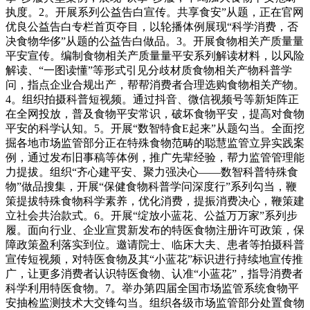
执度。2。开展系列公益告白宣传。共享食安”从题，正在官网
优良公益告白专栏首页夺目，以轮播体例展现“科学消费，否
决食物华侈”从题的公益告白做品。3。开展食物相关产质量量
平安宣传。编制食物相关产质量量平安系列解读材料，以风险
解读、“一图读懂”等形式引见分歧材质食物相关产物科普学
问，指点企业合规出产，帮帮消费者合理选购食物相关产物。
4。组织拍摄科普短视频。通过抖音、微信视频号等新矩阵正
在全网投放，普及食物平安常识，破坏食物平安，提高对食物
平安的科学认知。5。开展“数智特食E起来”从题勾当。全面挖
掘各地市场监管部分正在特殊食物范畴的聪慧监管立异实践案
例，通过发布旧事稿等体例，推广先辈经验，帮力监管管理能
力提拔。组织“齐心建平安、聚力强决心——数智科普特殊食
物”做品搜集，开展“保健食物科普学问深度行”系列勾当，鞭
策提拔特殊食物科学素养，优化消费，提振消费决心，鞭策建
立社会共治款式。6。开展“绽放小蓝花、公益万万家”系列步
履。面向行业、企业宣贯新发布的特医食物注册许可政策，保
障政策盈利落实到位。邀请院士、临床大夫、患者等拍摄科普
宣传短视频，对特医食物及其“小蓝花”标识进行持续地宣传推
广，让更多消费者认识特医食物、认准“小蓝花”，指导消费者
科学利用特医食物。7。举办第四届全国市场监管系统食物平
安抽检监测技术大交锋勾当。组织各级市场监管部分处置食物