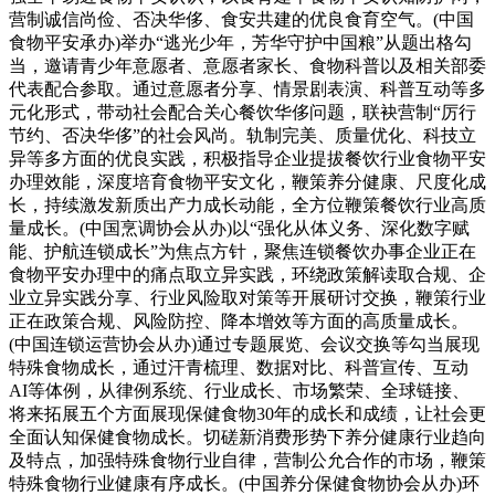
营制诚信尚俭、否决华侈、食安共建的优良食育空气。(中国
食物平安承办)举办“逃光少年，芳华守护中国粮”从题出格勾
当，邀请青少年意愿者、意愿者家长、食物科普以及相关部委
代表配合参取。通过意愿者分享、情景剧表演、科普互动等多
元化形式，带动社会配合关心餐饮华侈问题，联袂营制“厉行
节约、否决华侈”的社会风尚。轨制完美、质量优化、科技立
异等多方面的优良实践，积极指导企业提拔餐饮行业食物平安
办理效能，深度培育食物平安文化，鞭策养分健康、尺度化成
长，持续激发新质出产力成长动能，全方位鞭策餐饮行业高质
量成长。(中国烹调协会从办)以“强化从体义务、深化数字赋
能、护航连锁成长”为焦点方针，聚焦连锁餐饮办事企业正在
食物平安办理中的痛点取立异实践，环绕政策解读取合规、企
业立异实践分享、行业风险取对策等开展研讨交换，鞭策行业
正在政策合规、风险防控、降本增效等方面的高质量成长。
(中国连锁运营协会从办)通过专题展览、会议交换等勾当展现
特殊食物成长，通过汗青梳理、数据对比、科普宣传、互动
AI等体例，从律例系统、行业成长、市场繁荣、全球链接、
将来拓展五个方面展现保健食物30年的成长和成绩，让社会更
全面认知保健食物成长。切磋新消费形势下养分健康行业趋向
及特点，加强特殊食物行业自律，营制公允合作的市场，鞭策
特殊食物行业健康有序成长。(中国养分保健食物协会从办)环