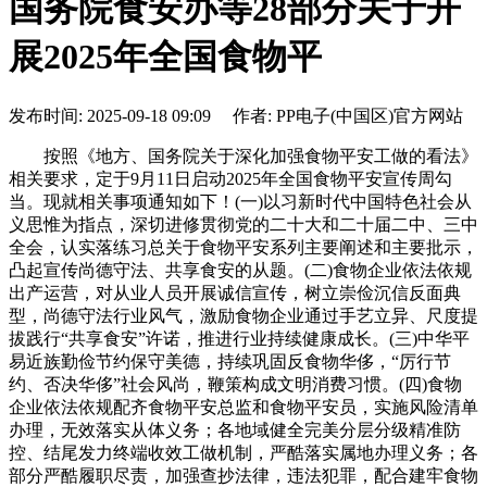
国务院食安办等28部分关于开
展2025年全国食物平
发布时间: 2025-09-18 09:09 作者: PP电子(中国区)官方网站
按照《地方、国务院关于深化加强食物平安工做的看法》
相关要求，定于9月11日启动2025年全国食物平安宣传周勾
当。现就相关事项通知如下！(一)以习新时代中国特色社会从
义思惟为指点，深切进修贯彻党的二十大和二十届二中、三中
全会，认实落练习总关于食物平安系列主要阐述和主要批示，
凸起宣传尚德守法、共享食安的从题。(二)食物企业依法依规
出产运营，对从业人员开展诚信宣传，树立崇俭沉信反面典
型，尚德守法行业风气，激励食物企业通过手艺立异、尺度提
拔践行“共享食安”许诺，推进行业持续健康成长。(三)中华平
易近族勤俭节约保守美德，持续巩固反食物华侈，“厉行节
约、否决华侈”社会风尚，鞭策构成文明消费习惯。(四)食物
企业依法依规配齐食物平安总监和食物平安员，实施风险清单
办理，无效落实从体义务；各地域健全完美分层分级精准防
控、结尾发力终端收效工做机制，严酷落实属地办理义务；各
部分严酷履职尽责，加强查抄法律，违法犯罪，配合建牢食物