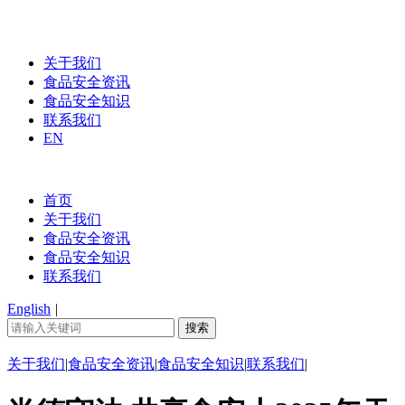
关于我们
食品安全资讯
食品安全知识
联系我们
EN
首页
关于我们
食品安全资讯
食品安全知识
联系我们
English
|
关于我们
|
食品安全资讯
|
食品安全知识
|
联系我们
|