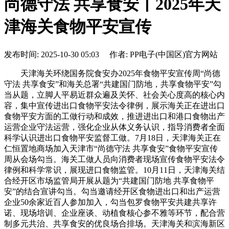
尚德守法 共享食安丨2025年天
津海关食物平安宣传
发布时间: 2025-10-30 05:03 作者: PP电子(中国区)官方网站
天津海关环绕国务院食安办2025年食物平安宣传周“尚德
守法 共享食安”和海关总署“共建国门防地，共享食物平安”勾
当从题，立脚人平易近群众遍及关怀、社会关心度高的核心内
容，集中宣传进出口食物平安法令律例，展示海关正在进出口
食物平安方面的工做行动和成效，推进进出口和港口食物出产
运营企业守法运营，强化企业从体义务认识，指导消费者全面
科学认识进出口食物平安监督工做。7月18日，天津海关正在
仁恒置地商场加入天津市“尚德守法 共享食安”食物平安宣传
周从会场勾当。海关工做人员向消费者现场宣传食物平安法令
律例和科学常识，展现进口食物监管。10月11日，天津海关结
合经开区市场监管局开展从题为“共建国门防地 共享食物平
安”的结合宣讲勾当。勾当邀请经开区食物进出口和出产运营
企业50余家近百人参加加入，勾当包罗食物平安共建共享许
诺、现场培训、企业座谈、动植食核心参不雅等环节，配合营
制多元共治、共享食安的优良场合排场。天津海关和滨海新区