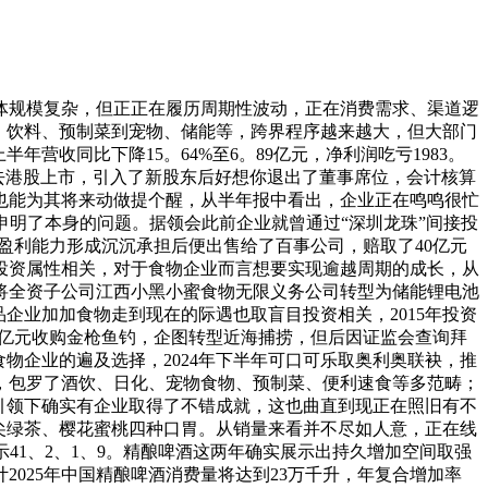
规模复杂，但正正在履历周期性波动，正在消费需求、渠道逻
、饮料、预制菜到宠物、储能等，跨界程序越来越大，但大部门
收同比下降15。64%至6。89亿元，净利润吃亏1983。
要去港股上市，引入了新股东后好想你退出了董事席位，会计核算
也能为其将来动做提个醒，从半年报中看出，企业正在鸣鸣很忙
也申明了本身的问题。据领会此前企业就曾通过“深圳龙珠”间接投
体盈利能力形成沉沉承担后便出售给了百事公司，赔取了40亿元
投资属性相关，对于食物企业而言想要实现逾越周期的成长，从
表将全资子公司江西小黑小蜜食物无限义务公司转型为储能锂电池
企业加加食物走到现在的际遇也取盲目投资相关，2015年投资
以47亿元收购金枪鱼钓，企图转型近海捕捞，但后因证监会查询拜
物企业的遍及选择，2024年下半年可口可乐取奥利奥联袂，推
，包罗了酒饮、日化、宠物食物、预制菜、便利速食等多范畴；
引领下确实有企业取得了不错成就，这也曲直到现正在照旧有不
尖绿茶、樱花蜜桃四种口胃。从销量来看并不尽如人意，正在线
41、2、1、9。精酿啤酒这两年确实展示出持久增加空间取强
2025年中国精酿啤酒消费量将达到23万千升，年复合增加率