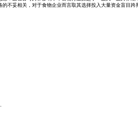
略的不妥相关，对于食物企业而言取其选择投入大量资金盲目跨
·