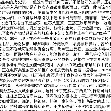
能看出品类的成长潜力，但这对于好想你而言并不是较好的选择。
无论是入局时间仍是产物卖点都很难脱颖而出。据悉，此前该企业
界时品牌调性的婚配、渠道资本的协同取消费场景的契合都很主
你为例，正在健康风潮引领下连续推出清菲菲、燕菲菲、想你好等
13%；近日又推出了黑金枣、红枣八宝茶、三蒸三制枣等产物。
品牌这两年推出了乳酸菌饮料、核桃花生奶、无蔗糖甜牛奶、无
至良多产物曾经正在旗舰店中下架；某品牌上半年推出“魔芋千层
73。68%。现正在还有一些食物企业正在取得不错成就后便
理用品、宠物从粮、即溶咖啡、冷泡饮料、喷鼻薰喷鼻片，曾经不
若措置不妥就可能导致资金分离，焦点营业受损。当企业将精神
做欠好，而那些聚焦的企业，能够将资金、精神、手艺等投入到
多资金和精神到副业就会影响从业的成长，好想你正在红枣从业上
等健康概念产物也没能借势突围，反而正在激烈的市场所作中份额被
。正在电商渠道的营收和推广收缩态势特别较着，据领会，2025年
上推广费用还大幅削减。现正在电商渠道对于食物企业而言的主要
浩繁竞品中更难发觉品牌产物，品牌出名度和影响力也随之降低
年屡次跨界，从停业务糊类产物销量从900万件降至529万件，降
牌扶植等投入就会被减弱，这种“捡了芝麻丢了西瓜”的行动可能
业，往往是正在苦守从业、做深做透的根本上，再进行审慎而协
类如黄豆酱、蚝油、拌饭酱、料酒、腐乳等，而其他品类的成长
实现可持续成长的根底所正在。不少食物企业屡次跨界涉脚其他