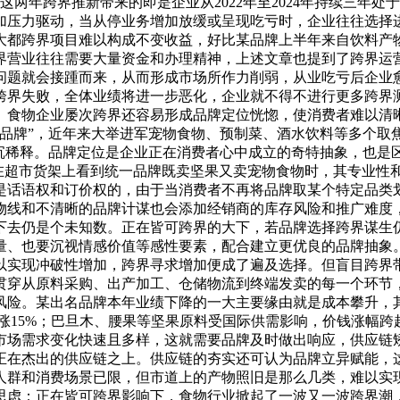
这两年跨界推新带来的即是企业从2022年至2024年持续三年处于
加压力驱动，当从停业务增加放缓或呈现吃亏时，企业往往选择
大都跨界项目难以构成不变收益，好比某品牌上半年来自饮料产
界营业往往需要大量资金和办理精神，上述文章也提到了跨界运
问题就会接踵而来，从而形成市场所作力削弱，从业吃亏后企业
跨界失败，全体业绩将进一步恶化，企业就不得不进行更多跨界
。食物企业屡次跨界还容易形成品牌定位恍惚，使消费者难以清
果品牌”，近年来大举进军宠物食物、预制菜、酒水饮料等多个取
严沉稀释。品牌定位是企业正在消费者心中成立的奇特抽象，也是
正在超市货架上看到统一品牌既卖坚果又卖宠物食物时，其专业性
是话语权和订价权的，由于当消费者不再将品牌取某个特定品类
物线和不清晰的品牌计谋也会添加经销商的库存风险和推广难度
下去仍是个未知数。正在皆可跨界的大下，若品牌选择跨界谋生
量、也要沉视情感价值等感性要素，配合建立更优良的品牌抽象
以实现冲破性增加，跨界寻求增加便成了遍及选择。但盲目跨界
贯穿从原料采购、出产加工、仓储物流到终端发卖的每一个环节
险。某出名品牌本年业绩下降的一大主要缘由就是成本攀升，其半
上涨15%；巴旦木、腰果等坚果原料受国际供需影响，价钱涨幅
市场需求变化快速且多样，这就需要品牌及时做出响应，供应链
正在杰出的供应链之上。供应链的夯实还可认为品牌立异赋能，
人群和消费场景已限，但市道上的产物照旧是那么几类，难以实
思虑：正在皆可跨界影响下，食物行业掀起了一波又一波跨界潮