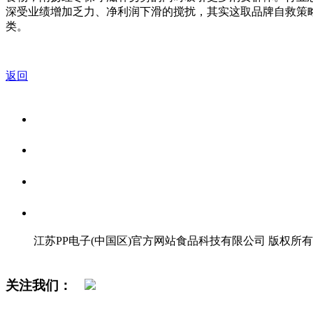
深受业绩增加乏力、净利润下滑的搅扰，其实这取品牌自救策
类。
返回
关于我们
食品安全资讯
食品安全知识
联系我们
江苏PP电子(中国区)官方网站食品科技有限公司 版权所有
网站地图
关注我们：