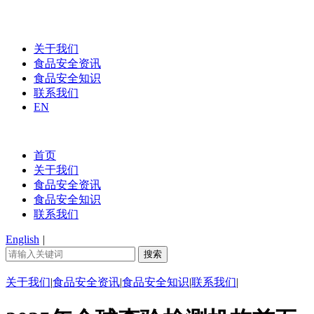
关于我们
食品安全资讯
食品安全知识
联系我们
EN
首页
关于我们
食品安全资讯
食品安全知识
联系我们
English
|
关于我们
|
食品安全资讯
|
食品安全知识
|
联系我们
|