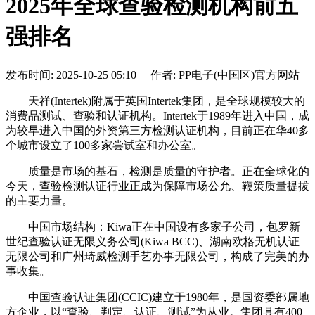
2025年全球查验检测机构前五
强排名
发布时间: 2025-10-25 05:10 作者: PP电子(中国区)官方网站
天祥(Intertek)附属于英国Intertek集团，是全球规模较大的
消费品测试、查验和认证机构。Intertek于1989年进入中国，成
为较早进入中国的外资第三方检测认证机构，目前正在华40多
个城市设立了100多家尝试室和办公室。
质量是市场的基石，检测是质量的守护者。正在全球化的
今天，查验检测认证行业正成为保障市场公允、鞭策质量提拔
的主要力量。
中国市场结构：Kiwa正在中国设有多家子公司，包罗新
世纪查验认证无限义务公司(Kiwa BCC)、湖南欧格无机认证
无限公司和广州琦威检测手艺办事无限公司，构成了完美的办
事收集。
中国查验认证集团(CCIC)建立于1980年，是国资委部属地
方企业，以“查验、判定、认证、测试”为从业。集团具有400