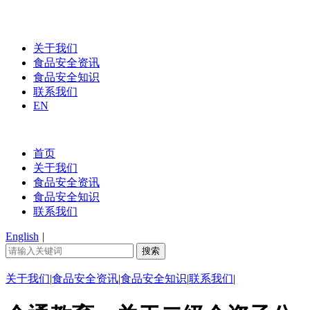
关于我们
食品安全资讯
食品安全知识
联系我们
EN
首页
关于我们
食品安全资讯
食品安全知识
联系我们
English
|
关于我们
|
食品安全资讯
|
食品安全知识
|
联系我们
|