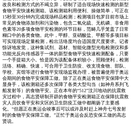
改良和检测方式的不竭立异，研制了适合现场快速检测的新型
食物平安快速检测箱。该检测箱利用便利、操做简单，可正在
15秒至30分钟内完成现场样品检测；检测项目包罗目前市场上
常见的食物添加剂和污染物，包含二氧化硫、无机磷、非食用
色素等20多项食物平安检测的环节目标，范畴几乎笼盖了日常
糊口中的各类食物。此中，甲醇、亚硝酸盐、甲醛等多项目标
可实现现场定量检测，检出活络度均合适国度尺度要求。记者
惊讶地发觉，这种集试剂、器材、智能化微型光电检测仪和多
功能光反向传感器于一体的新型食物平安快速检测配备，只要
一个手提箱大小。恰是因为该配备体积较小，照顾便利，检测
活络、精确、快速，可合用于卫生防疫、收支境食物、部队、
学校、宾馆等进行食物平安现场监视办理，被普遍使用于奥运
会期间的食物平安保障工做。除了正在奥运食物平安保障中大
显身手，该检测箱还多次保障了各类大型勾当（如神舟系列飞
船发射等）的食物平安。正在本年的“512”汶川地动的抗震救
灾过程中，高志贤研制开辟的食物平安检测箱正在保障抗震救
灾人员饮食平安和灾区的卫生防疫工做中都阐扬了主要感
化。“但愿正在奥运会竣事后可以或许及时赶上神舟七号发射
时的食物平安保障工做。”正忙于奥运会反恐安保工做的高志
贤说。