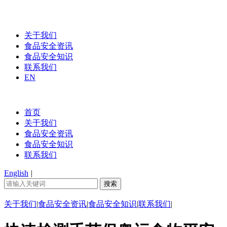
关于我们
食品安全资讯
食品安全知识
联系我们
EN
首页
关于我们
食品安全资讯
食品安全知识
联系我们
English
|
关于我们
|
食品安全资讯
|
食品安全知识
|
联系我们
|