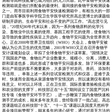
测箱等高科技配备已成为他们的无力兵器。此中食物平安快速
检测箱就是他们所配备的最便利、最间接的食物平安检测设备
之一。而市目前利用食物平安快速检测箱中，有相当大的一部
门是由军事医学科学院卫生学医学研究所高志贤博士的课题组
研制开辟的。生命平安和社会不变的严沉工作。”高志贤引见
说，“20世纪80年代末以来，因为一系列食物原料的化学污
染、畜牧业中抗生素的使用、基因工程手艺的使用，使食物污
染导致的食源性疾病呈上升趋向，食物平安问题为全世界所关
心。正在2000年世界卫生组织（WHO）大会上，食物平安被
确认为公共卫生的优先范畴，2001年WHO又正在召开食物平
安计谋规划会议，草拟了全球食物平安计谋草案。”国情决定
了我国农产物、食物出产企业数量大、规模小、分离，消费人
群和渠道也多，因此形成了食物平安问题多发。除了环保要素
和出产前提的客不雅要素外，大多源于对农药、兽药、添加剂
等违用、。单靠上述一系列尝试室检测方式和仪器，是难于及
时、快速而全面地从泉源食物平安情况的，所以速测仪有着特
殊意义。针对以上环境，正在卫生部、国际质量查验检疫总局
和农业部的支撑下，科技部正在“十五”期间设立了国度严沉科
技专项《食物平安环节手艺》，进一步鞭策了国内食物快速检
测手艺的成长，颠末多年攻关后，曾经取得了一批凸起。高志
贤课题组正在科技部“十五”、“十一五”课题以及国度天然科学
基金项目标赞帮下，颠末多年的潜心研究，通过对原无方法的