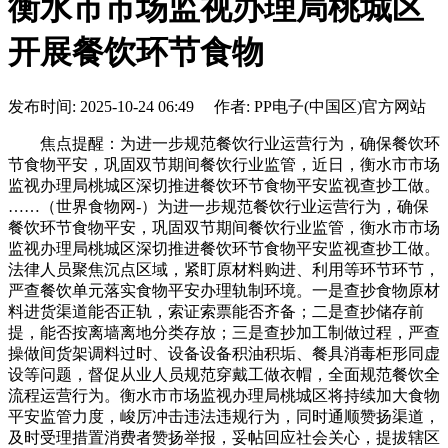
衡水市市场监视办理局桃城区
开展餐饮环节食物
发布时间: 2025-10-24 06:49 作者: PP电子(中国区)官方网站
焦点提醒：为进一步规范餐饮行业运营行为，确保餐饮环
节食物平安，巩固双节期间餐饮行业监管，近日，衡水市市场
监视办理局桃城区深切推进餐饮环节食物平安监视查抄工做。
……（世界食物网-）为进一步规范餐饮行业运营行为，确保
餐饮环节食物平安，巩固双节期间餐饮行业监管，衡水市市场
监视办理局桃城区深切推进餐饮环节食物平安监视查抄工做。
法律人员聚焦沉点区域，紧盯原材料购进、利用等环节环节，
严查餐饮单元落实食物平安办理轨制环境。一是查抄食物原材
料进货渠道能否正轨，索证索票能否齐备；二是查抄储存前
提，能否按离墙离地分类存放；三是查抄加工制做过程，严查
操做间货架调料过时、设备设备积油积垢、餐具消毒柜形同虚
设等问题，督促从业人员规范穿戴工做衣帽，全面规范餐饮全
流程运营行为。衡水市市场监视办理局桃城区将持续加大食物
平安监管力度，峻厉冲击违法违规行为，同时通顺赞扬渠道，
及时受理措置消费者赞扬举报，妥帖回应社会关心，提拔辖区