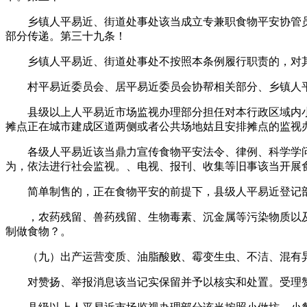
乡镇人平易近、街道处事处该当成立专兼职食物平安协管员
部分传递。第三十九条！
乡镇人平易近、街道处事处不按照本条例履行职责的，对其
村平易近委员会、居平易近委员会协帮相关部分、乡镇人平
县级以上人平易近市场监视办理部分担任对本行政区域内小
摊点正在城市建成区道两侧或者公共场地姑且安排摊点的监视
各级人平易近该当鼎力宣传食物平安法令、律例、科学学问
为，依法进行社会监视。、电视、报刊、收集等旧事该当开展
简单制售的，正在食物平安的前提下，县级人平易近登记部
，农药残留、兽药残留、生物毒素、沉金属等污染物质以及
制做食物？。
（九）出产运营变质、油脂酸败、霉变生虫、不洁、混有异
对赞扬、举报消息该当记实保留并予以核实和处置。受理赞