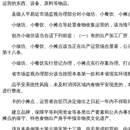
运营的东西、设备、原料等物品。
县级人平易近市场监视办理部分对小做坊、小餐饮、小摊点
小做坊、小餐饮、小摊点等处置食物收集运营的，该当恪守
创办小做坊该当合适下列前提：（一）有的出产加工厂所，
小做坊、小餐饮、小摊点该当正在出产运营场合显著，公示
第十八条。
小做坊、小餐饮实行登记办理，小摊点实行存案办理。打点
省市场监视办理部分该当按照本条第一款和本省现实环境制
品平安系统性风险，未及时消弭区域内食物平安现患的，本
进行整改。
卡的小摊点，运营者自惩罚决定做出之日起一年内不得取得
建立品牌，保障平等利用资金等各类出产要素和公共办事资
摊点的保守、特色食物出产身手申报非物质文化遗产。
违反本条例第十第六项至第十三项，尚不形成犯罪的，由县