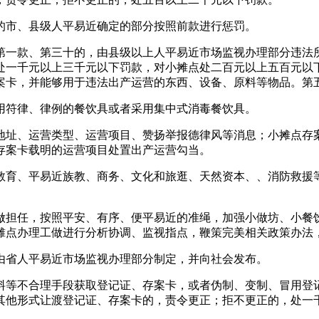
市、县级人平易近确定的部分按照前款进行惩罚。
一款、第三十的，由县级以上人平易近市场监视办理部分违法所
处一千元以上三千元以下罚款，对小摊点处二百元以上五百元以
案卡，并能够用于违法出产运营的东西、设备、原料等物品。第
符律、律例的餐饮具或者采用集中式消毒餐饮具。
址、运营类型、运营项目、赞扬举报德律风等消息；小摊点存案
存案卡载明的运营项目处置出产运营勾当。
育、平易近族教、商务、文化和旅逛、天然资本、、消防救援等
担任，按照平安、有序、便平易近的准绳，加强小做坊、小餐饮
摊点办理工做进行分析协调、监视指点，鞭策完美相关政策办法
省人平易近市场监视办理部分制定，并向社会发布。
等不合理手段获取登记证、存案卡，或者伪制、变制、冒用登记
其他形式让渡登记证、存案卡的，责令更正；拒不更正的，处一