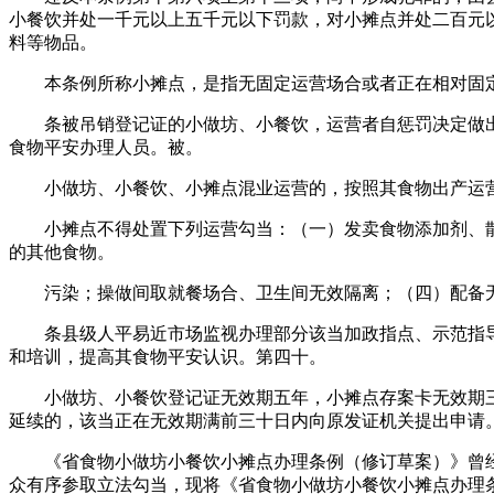
小餐饮并处一千元以上五千元以下罚款，对小摊点并处二百元
料等物品。
本条例所称小摊点，是指无固定运营场合或者正在相对固定
条被吊销登记证的小做坊、小餐饮，运营者自惩罚决定做出
食物平安办理人员。被。
小做坊、小餐饮、小摊点混业运营的，按照其食物出产运营
小摊点不得处置下列运营勾当：（一）发卖食物添加剂、散
的其他食物。
污染；操做间取就餐场合、卫生间无效隔离；（四）配备无
条县级人平易近市场监视办理部分该当加政指点、示范指导
和培训，提高其食物平安认识。第四十。
小做坊、小餐饮登记证无效期五年，小摊点存案卡无效期三
延续的，该当正在无效期满前三十日内向原发证机关提出申请
《省食物小做坊小餐饮小摊点办理条例（修订草案）》曾经
众有序参取立法勾当，现将《省食物小做坊小餐饮小摊点办理条