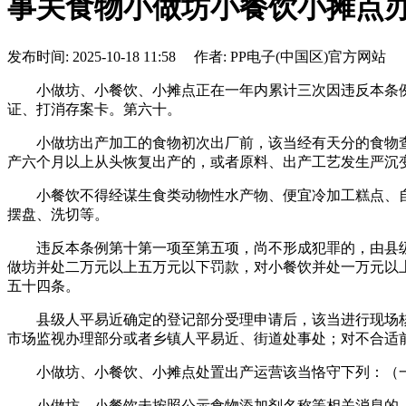
事关食物小做坊小餐饮小摊点
发布时间: 2025-10-18 11:58 作者: PP电子(中国区)官方网站
小做坊、小餐饮、小摊点正在一年内累计三次因违反本条例
证、打消存案卡。第六十。
小做坊出产加工的食物初次出厂前，该当经有天分的食物查
产六个月以上从头恢复出产的，或者原料、出产工艺发生严沉
小餐饮不得经谋生食类动物性水产物、便宜冷加工糕点、自
摆盘、洗切等。
违反本条例第十第一项至第五项，尚不形成犯罪的，由县级
做坊并处二万元以上五万元以下罚款，对小餐饮并处一万元以
五十四条。
县级人平易近确定的登记部分受理申请后，该当进行现场核
市场监视办理部分或者乡镇人平易近、街道处事处；对不合适
小做坊、小餐饮、小摊点处置出产运营该当恪守下列：（一
小做坊、小餐饮未按照公示食物添加剂名称等相关消息的，