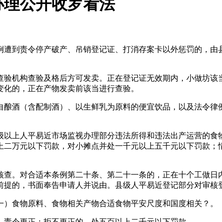
办理公开收罗看法
遭到责令停产破产、吊销登记证、打消存案卡以外惩罚的，由县
验机构查验及格后方可发卖。正在登记证无效期内，小做坊该当
变化的，正在产物发卖前该当进行查验。
酿酒（含配制酒）、以生鲜乳为原料的便宜饮品，以及法令律例
以上人平易近市场监视办理部分违法所得和违法出产运营的食物
上二万元以下罚款，对小摊点并处一千元以上五千元以下罚款；
查。对合适本条例第二十条、第二十一条的，正在十个工做日内
前提的，书面奉告申请人并说由。县级人平易近登记部分对审核
）食物原料、食物相关产物合适食物平安尺度和国度相关？。
责令更正；拒不更正的，处五百以上二千元以下罚款。