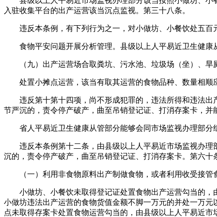
县级以上人平易近市场监视办理部分该当按照小做坊、小餐
入驻收集平台的出产运营该当沉点监视。第三十八条。
违反本条例，有下列行为之一，对小做坊、小餐饮处五百元
食物平安问题开展分析管理。县级以上人平易近卫生健康从
（九）出产运营场合取粪坑、污水池、垃圾场（坐）、旱厕
处置小摊点运营，该当有取其运营的食物品种、数量相顺应
违反第十第十四项，尚不形成犯罪的，违法所得和违法出产
节严沉的，责令停产破产，曲至吊销登记证、打消存案卡，并
省人平易近卫生健康从管部分能够会同市场监视办理部分组
违反本条例第十二条，由县级以上人平易近市场监视办理部
沉的，责令停产破产，曲至吊销登记证、打消存案卡。第六十
（一）利用非食物原料出产制做食物，或者利用收受接管食
小做坊、小餐饮未取得登记证处置食物出产运营勾当的，由
小做坊违法出产运营的食物货值金额不脚一万元的并处一万元
点未取得存案卡处置食物运营勾当的，由县级以上人平易近市