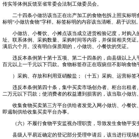
传实等体例反馈至省常委会法制工做委员会。
二十四条小做坊该当正在出产加工的食物包拆上照实标明食
标明“小做坊食物”字样。标签标明的内容该当清晰、易于识别
小做坊、小餐饮、小摊点该当成立进货检验记度，对购入的
址、联系体例、采购数量、采购时间等内容，并保留相关凭证
满后六个月。没有明白保质期的，小做坊、小餐饮的凭证。
违反本条例第十第十五项、第二十四条的，由县级以上人平
百元以上一千元以下罚款。食物标签存正在瑕疵但不影响食物
）采购、存放和利用亚硝酸盐；（十五）采购、运营标签不
违反本条例第四十条，集中买卖市场创办者、柜台出租者、
二万元以下罚款；使消费者的权益遭到损害的，该当取小做坊
收集食物买卖第三方平台供给者发觉入网小做坊、小餐饮、
即遏制供给收集买卖平台办事。
（六）不履行食物平安监视办理职责，导致发生食物平安变
县级人平易近确定的登记部分受理申请后，该当进行现场核