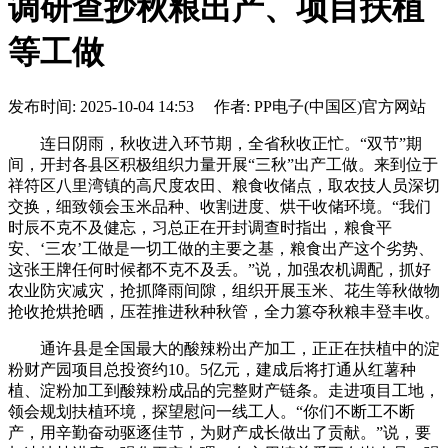
调研查抄秋粮出产、项目扶植
等工做
发布时间: 2025-10-04 14:53 作者: PP电子(中国区)官方网站
连日阴雨，秋收进入环节期，全省秋收正忙。“双节”期
间，开封各县区积极组织力量开展“三秋”出产工做。来到位于
祥符区八里湾镇的高尺度农田、粮食收储点，取农技人员深切
交换，细致领会玉米品种、收割进度、烘干收储环境。“我们
时辰不克不及健忘，习总正在开封调查时指出，粮食平
安、‘三农’工做是一切工做的主要之基，粮食出产这个劣势、
这张王牌任何时候都不克不及丢。”说，加强农机调配，抓好
农业防灾减灾，抢抓降雨间隙，组织开展玉米、花生等秋做物
抢收抢烘抢晒，压茬推进秋种秋管，全力篡夺秋粮丰登丰收。
通许县是全国最大的酸辣粉出产加工，正正在扶植中的淀
粉财产园项目总投资约10。5亿元，建成后将打通从红薯种
植、淀粉加工到酸辣粉成品的完整财产链条。走进项目工地，
领会规划扶植环境，探望慰问一线工人。“你们不断工不断
产，用辛勤奋动驱逐佳节，为财产成长做出了贡献。”说，要