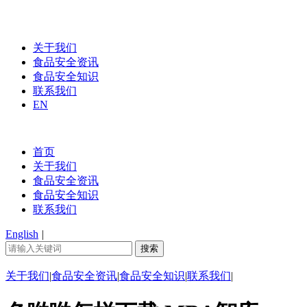
关于我们
食品安全资讯
食品安全知识
联系我们
EN
首页
关于我们
食品安全资讯
食品安全知识
联系我们
English
|
关于我们
|
食品安全资讯
|
食品安全知识
|
联系我们
|