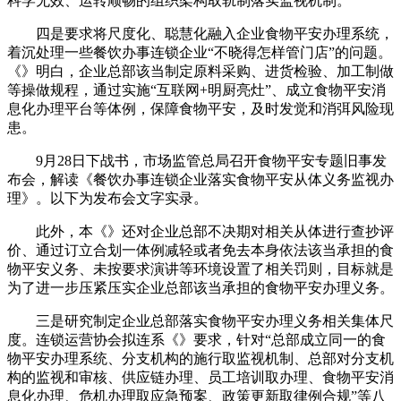
科学无效、运转顺畅的组织架构取轨制落实监视机制。
四是要求将尺度化、聪慧化融入企业食物平安办理系统，
着沉处理一些餐饮办事连锁企业“不晓得怎样管门店”的问题。
《》明白，企业总部该当制定原料采购、进货检验、加工制做
等操做规程，通过实施“互联网+明厨亮灶”、成立食物平安消
息化办理平台等体例，保障食物平安，及时发觉和消弭风险现
患。
9月28日下战书，市场监管总局召开食物平安专题旧事发
布会，解读《餐饮办事连锁企业落实食物平安从体义务监视办
理》。以下为发布会文字实录。
此外，本《》还对企业总部不决期对相关从体进行查抄评
价、通过订立合划一体例减轻或者免去本身依法该当承担的食
物平安义务、未按要求演讲等环境设置了相关罚则，目标就是
为了进一步压紧压实企业总部该当承担的食物平安办理义务。
三是研究制定企业总部落实食物平安办理义务相关集体尺
度。连锁运营协会拟连系《》要求，针对“总部成立同一的食
物平安办理系统、分支机构的施行取监视机制、总部对分支机
构的监视和审核、供应链办理、员工培训取办理、食物平安消
息化办理、危机办理取应急预案、政策更新取律例合规”等八