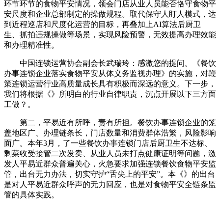
环节环节的食物平安情况，领会门店从业人员能否恪守食物平
安尺度和企业总部制定的操做规程。取代保守人盯人模式，达
到近程巡店和尺度化运营的目标，再叠加上AI算法后厨卫
生、抓拍违规操做等场景，实现风险预警，无效提高办理效能
和办理精准性。
中国连锁运营协会副会长武瑞玲：感激您的提问。《餐饮
办事连锁企业落实食物平安从体义务监视办理》的实施，对鞭
策连锁运营行业高质量成长具有积极而深远的意义。下一步，
我们将根据《》所明白的行业自律职责，沉点开展以下三方面
工做？。
第二，平易近有所呼，责有所担。餐饮办事连锁企业的笼
盖地区广、办理链条长，门店数量和消费群体浩繁，风险影响
面广。本年3月，了一些餐饮办事连锁门店后厨卫生不达标、
剩菜收受接管二次发卖、从业人员未打点健康证明等问题，激
发人平易近群众普遍关心，火急要求加强连锁餐饮食物平安监
管，出台无力办法，切实守护“舌尖上的平安”。本《》的出台
是对人平易近群众呼声的无力回应，也是对食物平安全链条监
管的具体实践。