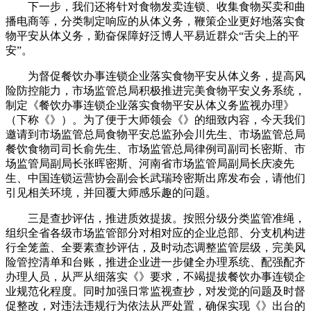
下一步，我们还将针对食物发卖连锁、收集食物买卖和曲
播电商等，分类制定响应的从体义务，鞭策企业更好地落实食
物平安从体义务，勤奋保障好泛博人平易近群众“舌尖上的平
安”。
为督促餐饮办事连锁企业落实食物平安从体义务，提高风
险防控能力，市场监管总局积极推进完美食物平安义务系统，
制定《餐饮办事连锁企业落实食物平安从体义务监视办理》
（下称《》）。为了便于大师领会《》的细致内容，今天我们
邀请到市场监管总局食物平安总监孙会川先生、市场监管总局
餐饮食物司司长俞先生、市场监管总局律例司副司长密斯、市
场监管局副局长张晖密斯、河南省市场监管局副局长庆凌先
生、中国连锁运营协会副会长武瑞玲密斯出席发布会，请他们
引见相关环境，并回覆大师感乐趣的问题。
三是查抄评估，推进质效提拔。按照分级分类监管准绳，
组织全省各级市场监管部分对相对应的企业总部、分支机构进
行全笼盖、全要素查抄评估，及时动态调整监管层级，完美风
险管控清单和台账，推进企业进一步健全办理系统、配强配齐
办理人员，从严从细落实《》要求，不竭提拔餐饮办事连锁企
业规范化程度。同时加强日常监视查抄，对发觉的问题及时督
促整改，对违法违规行为依法从严处置，确保实现《》出台的