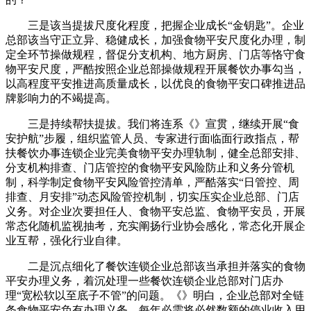
三是该当提拔尺度化程度，把握企业成长“金钥匙”。企业
总部该当守正立异、稳健成长，加强食物平安尺度化办理，制
定全环节操做规程，督促分支机构、地方厨房、门店等恪守食
物平安尺度，严酷按照企业总部操做规程开展餐饮办事勾当，
以高程度平安推进高质量成长，以优良的食物平安口碑推进品
牌影响力的不竭提高。
三是持续帮扶提拔。我们将连系《》宣贯，继续开展“食
安护航”步履，组织监管人员、专家进行面临面行政指点，帮
扶餐饮办事连锁企业完美食物平安办理轨制，健全总部安排、
分支机构排查、门店管控的食物平安风险防止和义务分管机
制，科学制定食物平安风险管控清单，严酷落实“日管控、周
排查、月安排”动态风险管控机制，切实压实企业总部、门店
义务。对企业次要担任人、食物平安总监、食物平安员，开展
常态化随机监视抽考，充实阐扬行业协会感化，常态化开展企
业互帮，强化行业自律。
二是沉点细化了餐饮连锁企业总部该当承担并落实的食物
平安办理义务，着沉处理一些餐饮连锁企业总部对门店办
理“宽松软以至底子不管”的问题。《》明白，企业总部对全链
条食物平安负有办理义务，每年必需将必然数额的停业收入用