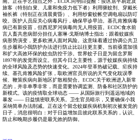
南。正在手艺指点之外，ECDC向明白提醒：疫区居平易近及
旅客（特别白叟、儿童和免疫力低下者）利用驱蚊剂、穿戴长
袖长裤（特别正在清晨黄昏）、利用纱窗蚊帐空调电扇以防叮
咬。医护人员应关心病毒风行，确保早诊早治。基孔肯雅病毒
病已有新疫苗，但西尼罗河病毒尚无人用疫苗。ECDC食水前
言人畜共患病部分担任人塞琳·戈斯纳博士指出：跟着蚊媒疾
病形势演变，更多欧洲人面对风险。这意味着通过协调公共卫
生步履和小我防护办法进行防止比以往更主要。当前亟需加强
和扩大高效环保的蚊虫防控干涉。世界蚊子日是为留念罗斯
1897年的发觉而设立。但其今日之主要性，源于蚊媒疾病持续
的全球风险及态势的快速变化。2024年登革热破记载、疟疾持
续、基孔肯雅风险扩张，取欧洲官员所说的天气变化耽误季
候、鞭策疾病向新地区扩散相契合。ECDC关于欧洲进入新常
态的，并非单季非常，而是需要协调监测、防备和社区防护的
新模式。该的疫情取全球动态 —— 从国际旅行到遥远地域的
暴发 —— 日益慎密联系关系。卫生官员暗示，又要确保小我
采纳简单办法削减。正在这个留念蚊媒疾病机制初次被发觉的
日子，消息很明白：对于日益增加且彼此联系关系的，认识、
防止和晚期步履仍是最无效的防御。