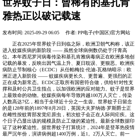
世界蚊子日：曾稀有的基孔肯
雅热正以破记载速
发布时间: 2025-09-29 06:05 作者: PP电子(中国区)官方网站
正在2025年世界蚊子日到临之际，欧洲卫朝气构称，该正
进入蚊媒疾病的新阶段 —— 虽然全球病例数仍处于汗青高
位。本年西尼罗河病毒传染和基孔肯雅病毒病正在欧洲多地创
记载的暴发，反映出因气温上升、夏日耽误、更狠恶。欧洲疾
病防止节制核心（ECDC）从任帕梅拉·伦迪-瓦格纳暗示：欧
洲正进入新阶段 —— 蚊媒疾病更长久、更普遍、更强烈的正
正在成为新常态。ECDC正取所有国密符合做，供给针对性支
撑和及时公共卫生指点，以加强欧洲的应对能力。蚊子是世界
上最致命的动物。蚊媒疾病每年导致跨越100万人灭亡，传染
人数高达7亿，相当于全球近十分之一生齿。世界蚊子日留念
的是128年前的1897年8月20日，英国大夫罗纳德·罗斯爵士正
在雌性按蚊胃部发觉疟原虫，初次蚊子会正在人际间疟疾。这
个日子凸显出该的规模及防止工做的紧迫性。最新全球数据印
证了这种紧迫性。据世界蚊子打算统计，2024年是登革热疫情
最严沉年份，演讲病例超1400万例，近1。2万人灭亡。前一