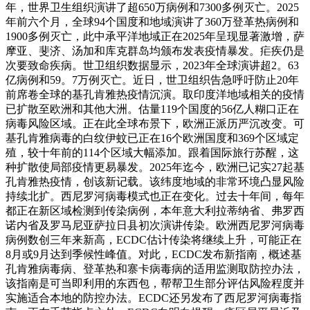
年，世界卫生组织演讲了超650万病例和7300多例灭亡。2025
年前六个月，全球94个国度和地域演讲了360万登革热病例和
1900多例灭亡，此中承平洋地域正在2025年呈现显著激增，萨
摩亚、斐济、汤加和库克群岛均颁布发表疫情暴发。疟疾仍是
次要致命疾病。世卫组织数据显示，2023年全球演讲超2。63
亿病例和59。7万例灭亡。近日，世卫组织告急呼吁防止20年
前席卷全球的基孔肯雅热疫情沉演。取印度洋地域相关的疫情
已扩散至欧洲和其他大洲。估量119个国度的56亿人糊口正在
病毒风险区域。正在此全球布景下，欧洲正派历严沉改变。可
基孔肯雅病毒的白纹伊蚊已正在16个欧洲国度和369个区域定
殖，较十年前的114个区域大幅添加。跟着国际旅行苏醒，这
种扩散使局部疫情更易暴发。2025年迄今，欧洲已记实27起基
孔肯雅热疫情，创该新记载。该纬度地域的非常环境凸显风险
持续北扩。西尼罗河病毒模式也正在变化。过去十年间，每年
都正在新区域检测到传染病例，本年意大利拉蒂纳省、弗罗西
诺内省及罗马尼亚萨拉日县初次演讲传染。欧洲西尼罗河病毒
病例数创三年来新高，ECDC估计传染将继续上升，可能正在
8月或9月达到季候性峰值。对此，ECDC发布新指南，概述基
孔肯雅病毒病、登革热和寨卡病毒病的适用监测取防控办法，
该指南是可当即利用的东西包，帮帮卫生部分评估风险程度并
实施适合本地的防控办法。ECDC还另发布了西尼罗河病毒指