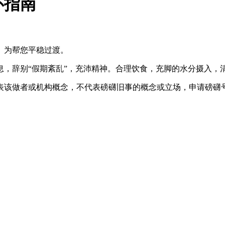
怀指南
。为帮您平稳过渡。
辞别“假期紊乱”，充沛精神。合理饮食，充脚的水分摄入，清理
该做者或机构概念，不代表磅礴旧事的概念或立场，申请磅礴