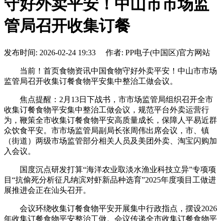
守好外卖平安！中山市市场监
管局召开收集订餐
发布时间: 2026-02-24 19:33 作者: PP电子(中国区)官方网站
当前！首页食物资讯中国食物守好外卖平安！中山市市场
监管局召开收集订餐食物平安集中整治工做会议。
焦点提醒：2月13日下战书，市市场监管局组织召开全市
收集订餐食物平安集中整治工做会议，规范平台外卖运营行
为，鞭策全市收集订餐食物平安高质量成长，保障人平易近群
众饮食平安。市市场监管局副局长张周伟出席会议，市、镇
（街道）两级市场监管部分相关人员及美团外卖、淘宝闪购加
入会议。
国度沉点研发打算“海洋农业取淡水渔业科技立异”专项项
目“抗偷死分析征凡纳滨对虾新品种选育”2025年度项目工做进
展推进会正在汕头召开。
会议环绕收集订餐食物平安开展集中行政指点，摆设2026
年收集订餐食物平安整治工做。会议传递全市收集订餐食物平