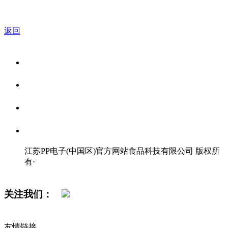
返回
关于我们
食品安全资讯
食品安全知识
联系我们
江苏PP电子(中国区)官方网站食品科技有限公司 版权所
有
·
网站地图
关注我们：
友情链接