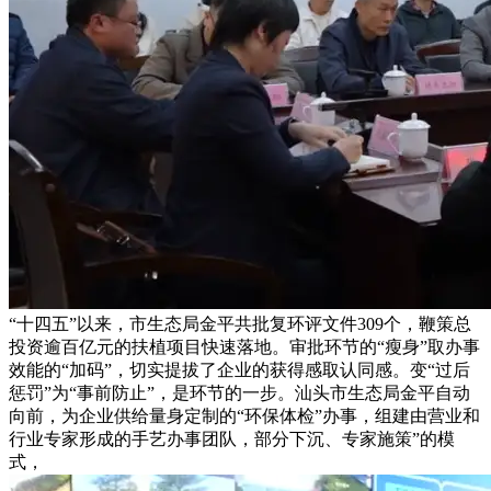
“十四五”以来，市生态局金平共批复环评文件309个，鞭策总
投资逾百亿元的扶植项目快速落地。审批环节的“瘦身”取办事
效能的“加码”，切实提拔了企业的获得感取认同感。变“过后
惩罚”为“事前防止”，是环节的一步。汕头市生态局金平自动
向前，为企业供给量身定制的“环保体检”办事，组建由营业和
行业专家形成的手艺办事团队，部分下沉、专家施策”的模
式，