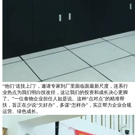
“他们‘送技上门’，邀请专家到厂里面临面最新尺度，连系行
业热点为我们明白技改径，这让我们的投资和成长决心更脚
了。”一位食物企业担任人如是说。这种“点对点”的精准帮
扶，旨正在少说“欠好办”，多谋“怎样办”，实正帮力企业合规
运营、绿色成长。