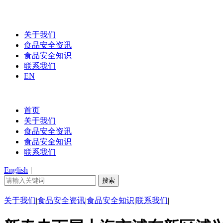
关于我们
食品安全资讯
食品安全知识
联系我们
EN
首页
关于我们
食品安全资讯
食品安全知识
联系我们
English
|
关于我们
|
食品安全资讯
|
食品安全知识
|
联系我们
|