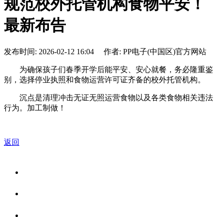
规范校外托管机构食物平安！
最新布告
发布时间: 2026-02-12 16:04 作者: PP电子(中国区)官方网站
为确保孩子们春季开学后能平安、安心就餐，务必隆重鉴
别，选择停业执照和食物运营许可证齐备的校外托管机构。
沉点是清理冲击无证无照运营食物以及各类食物相关违法
行为。加工制做！
返回
关于我们
食品安全资讯
食品安全知识