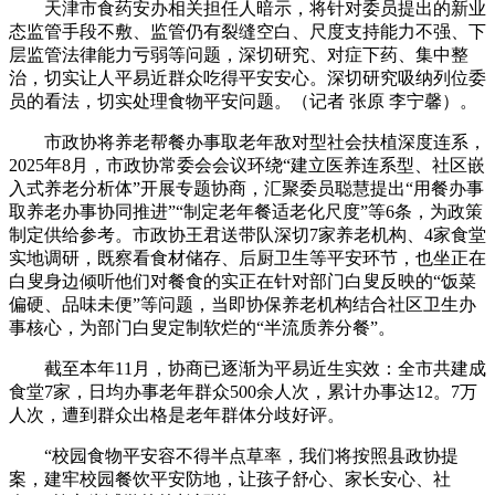
天津市食药安办相关担任人暗示，将针对委员提出的新业
态监管手段不敷、监管仍有裂缝空白、尺度支持能力不强、下
层监管法律能力亏弱等问题，深切研究、对症下药、集中整
治，切实让人平易近群众吃得平安安心。深切研究吸纳列位委
员的看法，切实处理食物平安问题。（记者 张原 李宁馨）。
市政协将养老帮餐办事取老年敌对型社会扶植深度连系，
2025年8月，市政协常委会会议环绕“建立医养连系型、社区嵌
入式养老分析体”开展专题协商，汇聚委员聪慧提出“用餐办事
取养老办事协同推进”“制定老年餐适老化尺度”等6条，为政策
制定供给参考。市政协王君送带队深切7家养老机构、4家食堂
实地调研，既察看食材储存、后厨卫生等平安环节，也坐正在
白叟身边倾听他们对餐食的实正在针对部门白叟反映的“饭菜
偏硬、品味未便”等问题，当即协保养老机构结合社区卫生办
事核心，为部门白叟定制软烂的“半流质养分餐”。
截至本年11月，协商已逐渐为平易近生实效：全市共建成
食堂7家，日均办事老年群众500余人次，累计办事达12。7万
人次，遭到群众出格是老年群体分歧好评。
“校园食物平安容不得半点草率，我们将按照县政协提
案，建牢校园餐饮平安防地，让孩子舒心、家长安心、社