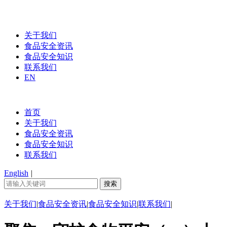
关于我们
食品安全资讯
食品安全知识
联系我们
EN
首页
关于我们
食品安全资讯
食品安全知识
联系我们
English
|
关于我们
|
食品安全资讯
|
食品安全知识
|
联系我们
|