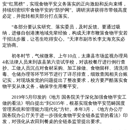
安“红黑榜”，实现食物平安义务落实的正向激励和反向束缚，
持续织密织牢食物平安的“防护网”。调研演讲获得市带领高度
必定，并批转相关部分打点落实。
“各部分要认实研究、落实委员，及时反馈。要通过吸
纳，进修自创港澳地域先辈经验，构成天津市鞭策食物平安若
干招法步履，让苍生吃得安心。”天津市副市长李文海充实必
定协商。
初冬时节，气候微寒。上午10点，太康县市场监视办理局
4名法律人员来到该县第六尝试学校，对该校餐厅进行例行查
抄。工做人员沉点对食材采购、加工操做、食物留样、清洗消
毒、仓储办理等环节环节进行了详尽排查，细致查阅相关台账
记实，对现场发觉的问题提出了整改要求，校方要严酷落实食
物平安从体义务，确保学生用餐平安。
2019年5月印发的《地方 国务院关于深化加强食物平安工
做的看法》明白提出“到2035年，根基实现食物平安范畴国度
管理系统和管理能力现代化”方针。本年3月，《地方办公厅
国务院办公厅关于进一步强化食物平安全链条监管的看法》印
发，对强化从农田到餐桌的全链条监管提出要求。