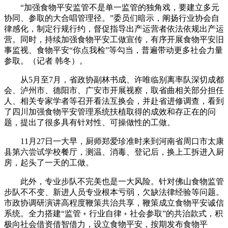
“加强食物平安监管不是单一监管的独角戏，要建立多元
协同、参取的大合唱管理径。”委员们暗示，阐扬行业协会自
律感化，制定行规行约，督促指导出产运营者依法依规出产运
营。同时，持续加强食物平安工做宣传，有序开展食物平安旧
事监视、食物平安“你点我检”等勾当，普遍带动更多社会力量
参取。（记者 韩冬）。
从5月至7月，省政协副林书成、许唯临别离率队深切成都
会、泸州市、德阳市、广安市开展视察，取省曲相关部分担任
人、相关专家学者等召开看法互换会，并赴省进修调查，看到
了四川加强食物平安管理系统扶植取得的成效和存正在的问
题，提出了很多具有针对性、可操做性的工做。
11月27日一大早，厨师郑爱珍准时来到河南省周口市太康
县第六尝试学校餐厅，测温、消毒、登记后，换上工拆进入厨
房，起头了一天的工做。
此外，专业步队不完美也是一大风险。针对佛山食物监管
步队不不变、新进人员专业根本亏弱，欠缺法律经验等问题。
市政协调研演讲高程度鞭策共治共享，鞭策成立食物平安诚信
系统。全力搭建“监管﹢行业自律﹢社会参取”的共治款式，积
极向社会借资借智借力，设立食物平安，按期发布食物平