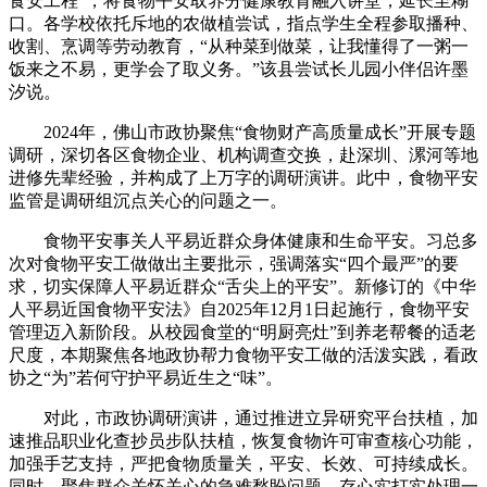
食安工程”，将食物平安取养分健康教育融入讲堂，延长至糊
口。各学校依托斥地的农做植尝试，指点学生全程参取播种、
收割、烹调等劳动教育，“从种菜到做菜，让我懂得了一粥一
饭来之不易，更学会了取义务。”该县尝试长儿园小伴侣许墨
汐说。
2024年，佛山市政协聚焦“食物财产高质量成长”开展专题
调研，深切各区食物企业、机构调查交换，赴深圳、漯河等地
进修先辈经验，并构成了上万字的调研演讲。此中，食物平安
监管是调研组沉点关心的问题之一。
食物平安事关人平易近群众身体健康和生命平安。习总多
次对食物平安工做做出主要批示，强调落实“四个最严”的要
求，切实保障人平易近群众“舌尖上的平安”。新修订的《中华
人平易近国食物平安法》自2025年12月1日起施行，食物平安
管理迈入新阶段。从校园食堂的“明厨亮灶”到养老帮餐的适老
尺度，本期聚焦各地政协帮力食物平安工做的活泼实践，看政
协之“为”若何守护平易近生之“味”。
对此，市政协调研演讲，通过推进立异研究平台扶植，加
速推品职业化查抄员步队扶植，恢复食物许可审查核心功能，
加强手艺支持，严把食物质量关，平安、长效、可持续成长。
同时，聚焦群众关怀关心的急难愁盼问题，存心实打实处理一