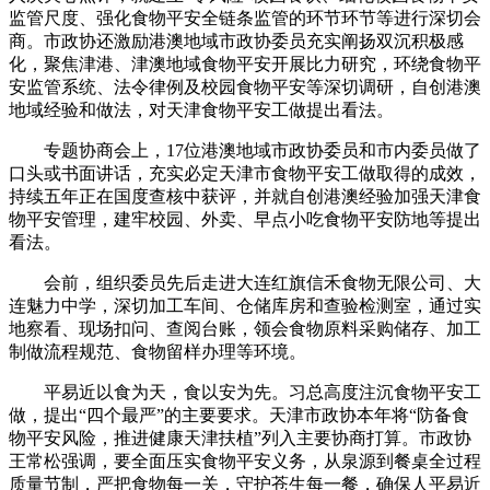
监管尺度、强化食物平安全链条监管的环节环节等进行深切会
商。市政协还激励港澳地域市政协委员充实阐扬双沉积极感
化，聚焦津港、津澳地域食物平安开展比力研究，环绕食物平
安监管系统、法令律例及校园食物平安等深切调研，自创港澳
地域经验和做法，对天津食物平安工做提出看法。
专题协商会上，17位港澳地域市政协委员和市内委员做了
口头或书面讲话，充实必定天津市食物平安工做取得的成效，
持续五年正在国度查核中获评，并就自创港澳经验加强天津食
物平安管理，建牢校园、外卖、早点小吃食物平安防地等提出
看法。
会前，组织委员先后走进大连红旗信禾食物无限公司、大
连魅力中学，深切加工车间、仓储库房和查验检测室，通过实
地察看、现场扣问、查阅台账，领会食物原料采购储存、加工
制做流程规范、食物留样办理等环境。
平易近以食为天，食以安为先。习总高度注沉食物平安工
做，提出“四个最严”的主要要求。天津市政协本年将“防备食
物平安风险，推进健康天津扶植”列入主要协商打算。市政协
王常松强调，要全面压实食物平安义务，从泉源到餐桌全过程
质量节制，严把食物每一关，守护苍生每一餐，确保人平易近