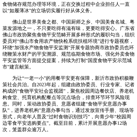
食物储存规范办理等环境，正在交换过程中企业担任人一直
以“如履薄冰”的立场切实履行好从体义务。
佛山是世界美食之都、中国厨师之乡、中国美食名城、粤
菜发源地之一，不只要吃得有滋有味，更要吃得安心。广东省
佛山市政协聚焦食物平安范畴开展多种形式的履职勾当，组织
委员对“佛山市食用农产物快检系统扶植环境”进行专题视察，
环绕“加强水产物食物平安监测”开展专题协商市政协委员也环
绕鞭策水财产的平安溯源、规范临期食物市场、强化外卖食物
平安监管等方面提交提案，持续为打制“国度食物平安示范城
市”建言献策。
为让“一老一小”的用餐平安更有保障，新沂市政协积极鞭
策社会共治。自2023年起，组建由政协委员、行业专家、记者
构成的“食物平安社会监视团”，聚焦校园周边餐饮店、养老机
构食堂、托育机构配餐点等沉点场合，排查环节环节风险现
患。同时，策动政协委员、意愿者组建“食物平安意愿办事
队”，进养老机构”意愿办事勾当，通过发放宣传手册、现场等
形式，向老年人普及“过时食物识别技巧”，向青少年“校园周
边零食平安选购要点”。截至目前，累计开展意愿办事12场
次，笼盖群众逾万人。