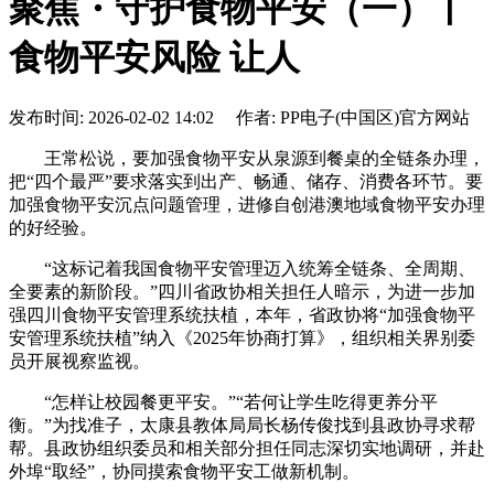
聚焦・守护食物平安（一）丨
食物平安风险 让人
发布时间: 2026-02-02 14:02 作者: PP电子(中国区)官方网站
王常松说，要加强食物平安从泉源到餐桌的全链条办理，
把“四个最严”要求落实到出产、畅通、储存、消费各环节。要
加强食物平安沉点问题管理，进修自创港澳地域食物平安办理
的好经验。
“这标记着我国食物平安管理迈入统筹全链条、全周期、
全要素的新阶段。”四川省政协相关担任人暗示，为进一步加
强四川食物平安管理系统扶植，本年，省政协将“加强食物平
安管理系统扶植”纳入《2025年协商打算》，组织相关界别委
员开展视察监视。
“怎样让校园餐更平安。”“若何让学生吃得更养分平
衡。”为找准子，太康县教体局局长杨传俊找到县政协寻求帮
帮。县政协组织委员和相关部分担任同志深切实地调研，并赴
外埠“取经”，协同摸索食物平安工做新机制。