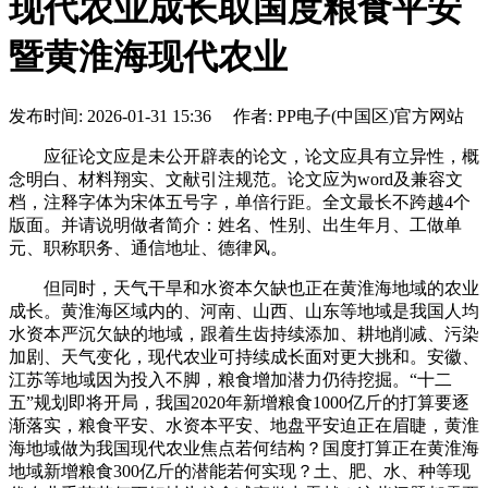
现代农业成长取国度粮食平安
暨黄淮海现代农业
发布时间: 2026-01-31 15:36 作者: PP电子(中国区)官方网站
应征论文应是未公开辟表的论文，论文应具有立异性，概
念明白、材料翔实、文献引注规范。论文应为word及兼容文
档，注释字体为宋体五号字，单倍行距。全文最长不跨越4个
版面。并请说明做者简介：姓名、性别、出生年月、工做单
元、职称职务、通信地址、德律风。
但同时，天气干旱和水资本欠缺也正在黄淮海地域的农业
成长。黄淮海区域内的、河南、山西、山东等地域是我国人均
水资本严沉欠缺的地域，跟着生齿持续添加、耕地削减、污染
加剧、天气变化，现代农业可持续成长面对更大挑和。安徽、
江苏等地域因为投入不脚，粮食增加潜力仍待挖掘。“十二
五”规划即将开局，我国2020年新增粮食1000亿斤的打算要逐
渐落实，粮食平安、水资本平安、地盘平安迫正在眉睫，黄淮
海地域做为我国现代农业焦点若何结构？国度打算正在黄淮海
地域新增粮食300亿斤的潜能若何实现？土、肥、水、种等现