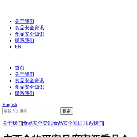
关于我们
食品安全资讯
食品安全知识
联系我们
EN
首页
关于我们
食品安全资讯
食品安全知识
联系我们
English
|
关于我们
|
食品安全资讯
|
食品安全知识
|
联系我们
|