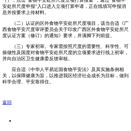
（），点击“食物平安处所尺度立项打算搜集”，通过“食物平
安处所尺度申报”入口进入立项打算申请，正在线填写申报消
息并按要求上传材料。
（二）认证的区外食物平安处所尺度项目，该当合适《广
西食物平安尺度审评委员会关于印发广西区外食物平安处所尺
度认证方案（修订）的通知》要求，并满脚下列前提。
（三）专家初审。专家需按照尺度的需要性、科学性、可
操做性及国度对食物平安处所尺度的立项要求进行线上初审，
并向自治区卫生健康委反馈审核。
应合适《中华人平易近国食物平安法》及其实施条例相
关，以保障健康为旨，以推进我区经济社会成长为目标，做到
科学合理、平安靠得住。
返回
关于我们