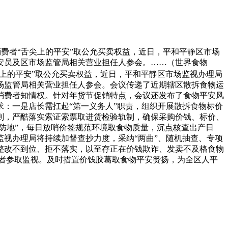
者“舌尖上的平安”取公允买卖权益，近日，平和平静区市场
安员及区市场监管局相关营业担任人参会。……（世界食物
尖上的平安”取公允买卖权益，近日，平和平静区市场监视办理局
场监管局相关营业担任人参会。会议传递了近期辖区散拆食物运
消费者知情权。针对年货节促销特点，会议还发布了食物平安风
：一是店长需扛起“第一义务人”职责，组织开展散拆食物标价
则，严酷落实索证索票取进货检验轨制，确保采购价钱、标价、
防地”，每日放哨价签规范环境取食物质量，沉点核查出产日
视办理局将持续加督查抄力度，采纳“两曲”、随机抽查、专项
整改不到位、拒不落实，以至存正在价钱欺诈、发卖不及格食物
消费者参取监视。及时措置价钱胶葛取食物平安赞扬，为全区人平