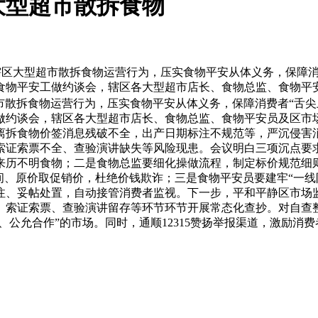
大型超市散拆食物
大型超市散拆食物运营行为，压实食物平安从体义务，保障消费
食物平安工做约谈会，辖区各大型超市店长、食物总监、食物平
市散拆食物运营行为，压实食物平安从体义务，保障消费者“舌
做约谈会，辖区各大型超市店长、食物总监、食物平安员及区市
离拆食物价签消息残破不全，出产日期标注不规范等，严沉侵害
索证索票不全、查验演讲缺失等风险现患。会议明白三项沉点要求
来历不明食物；二是食物总监要细化操做流程，制定标价规范细
间、原价取促销价，杜绝价钱欺诈；三是食物平安员要建牢“一线
注、妥帖处置，自动接管消费者监视。下一步，平和平静区市场监
、索证索票、查验演讲留存等环节环节开展常态化查抄。对自查
、公允合作”的市场。同时，通顺12315赞扬举报渠道，激励