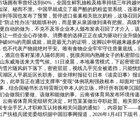
市场拥有率曾经达到60%，全国生鲜乳抽检及格率持续三年跨越
如深、秘而不泄。中国早就成立了最严酷的奶粉监管系统，连基
智利等国也发布了预警，暂停进口雀巢相关批次奶粉，这场召回
“防止性办法”就能填补的，而是要从泉源做到满有把握。高级
要更自动的做为，不克不及等企业本人颁布发表召回了才介入，
这让一些企业心存侥幸。消费者的选择正正在成为驱动行业升级
破60%的亮眼成就，就是最无力的证明，这脚以申明越来越多的
，也不代表产物就绝对平安。唯有食物企业牢牢守住质量底线，
4时许，酒店住客籽某潜入隔邻房间，抚摸房间内熟睡女子的私密部
日，山东威海送来大雪气候。11日凌晨，本地暴雪模式，下起密密
雪片随风斜下落下，密密层层，视线几乎完全被遮挡，只能恍惚地
湖区人平易近区长职务。据全球时报征引日本《读卖旧事》报道，
为，此举旨正在通过支撑率“变现”体例巩刚强政根本，却面对“
”行事，结合国秘书长古特雷斯沉申本人的立场，呼吁所有国卑沉
我们会做我们要做、该做和能做的事。云南省体育局发布环境传
。云南省体育局党组研究决定，对范某某做出夺职处置。相关部分
取专业手艺人才职称互认转换相关问题的通知》，内容如下——
产扶植兵团党委组织据中国旧事网报道，2026年1月4日下战