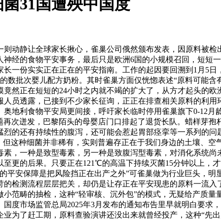
菌31国遭殃中国度
则动静让全球家长揪心，雀巢公司俄然颁布发表，因原料被检出
人神经的食物平安事务，最后只是欧洲6国的小规模召回，短短
家长一份实实正在正在的平安指南。工作的起因要回溯到1月5日
的数批次婴儿配方奶粉。其时雀巢方面仅恍惚表述“原料可能含
竟然正在短短的24小时之内就不竭的扩大了，从方才起头的欧洲
服人员透露，已接到不少家长征询，正正在排查相关原料的利用
奥地利食物平安局更间接，呼吁家长临时停用雀巢旗下0-12
多月问题再次迸发，巴黎陌头的母婴店门口排起了退货长队。蜡样芽
猛烈的还有持续性的腹泻，还可能会惹起胃部痉挛等一系列的问
生，但这种细菌并非稀有，实则普遍存正在于我们身边的土壤、空
毒素，一种是致型毒素，另一种是致腹泻型毒素，对消化系统尚
至更的后果。只要正在121℃的高温下持续灭菌15分钟以上，
好的平安保障是把风险挡正在出产之外”可雀巢做为行业巨头，明
苛的检测流程层层把关，却仍是让存正在平安现患的原料一流入
做小范畴的抽检，这种“轻审核、沉外包”的模式，无疑给产质量
国度市场监管总局2025年3月发布的通知布告里早就明白要求
企业为了赶工期，原料查验演讲还没出来就曾经投产，这种“先出