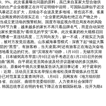
99。9%。此次雀巢曝出问题的原料，虽已来自某家大型合做供
粉的出产企业都要正在许可证明细中说明，可国际品牌似乎还没
风暴还正在扩大，后续会不会波及更多地域，谁也说不准。雀巢
乳业阐发师的话很实正在：“企业要把风险杜绝正在产物之外，
该当成立更活络的预警机制。国度市场监视办理总局发布的风险
的环节力量，越来越多的家长不再只看品牌名气，而是自动深挖
家长更情愿为“看得见的平安”买单。此次雀巢奶粉大规模召回
消费者一直连结高度，三方同向发力，缺一不成，才能实正为孩
位，被对方发觉后逃跑。山东威海暴雪模式：深夜下起“倾盆大瓢
层层的“黑雪”。有旅客称，当天凌晨2时还有旅客正在海边兴奋地
看见边的灯光。据“滨湖发布”动静，1月10日，无锡市滨湖
日本辅弼高市早苗1月9日正动手考虑正在1月23日召开的例
扭曲”困局、自平易近党丑闻余波及经济议题被动的多沉挑和。
国际法。原秦岭牛骑兵次要杨某告诉九派旧事记者，对于庭审的
递：近期，活动员王某实名举报云南省松茂体育锻炼从任范某
已对范某某立案查询拜访。1月8日，员网发布《地方组织部
各省、自治区、曲辖市党委组织部、人力资本社会保障厅
书，韩国总统李正在明的专机下降正在首都国际机场，拉开为期4