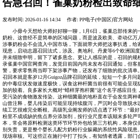
告急召回！雀巢奶粉检出致命细
发布时间: 2026-01-16 14:34 作者: PP电子(中国区)官方网站
小毋今天想给大师好好聊一聊，1月6日，雀巢总部传来的一
奶粉。这曾经不是简单的区域问题，而是波及欧美、牵动亿万
涉事奶粉会不会流入中国市场，下面就带大师把这事扒透，给
现患，启动志愿召回法式，涉及、奥地利、丹麦等6个欧洲国度
并未细致申明，留下了诸多悬念。更让人感应的是，召回的规模
录雀巢中国官网查询，发觉目前国内尚未发布召回通知，但客
警，要求零售商当即下架涉事产物，还发布了细致的批次清单。
召回本就是客岁12月Guigoz品牌召回的延续，短短一个
的中毒症状发做速度极快，误食这种杆菌当前很有可能会呈现
加的较着。良多家长大概对“蜡样芽孢杆菌”这个名字感应目
受污染的食物激发传染。这种细菌最的地朴直在于会发生两种
山曾注释，婴儿传染后可能呈现持续腹泻，严沉时会导致脱水以
续工艺很难完全断根。高级乳业阐发师的话点透了环节：“最
粉里不成或缺的焦点养分添加剂，按行业尺度本该颠末多轮严
本，常会将原料检测这类环节环节外包给第三方机构，本身仅
别失责，更是整个婴长儿配方奶粉行业躲藏的系统性风险现患。
现场审核。可这些正在施行中打了扣头，有知情者透露，部门