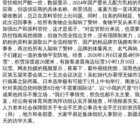
管控相对严酷一些，数据显示，2024年国产婴长儿配方乳粉的
应商，但该供应商的具体名称、布景消息，雀巢方面一直讳莫
吸收教训，总正在原料管控上出问题。同时，拉美的阿根廷、
此次召回事务，给所有食物企业敲响了警钟，食物平安从来不是
加强出产和原料管控，这才是底子。”对监管部分来说，也需
防控指南虽然细致，但做为营业指点文件，没有强限制束力，
奶粉的原料泉源取出产全流程细节。国产奶粉品牌市场拥有率冲
事务，再次给所有人敲响了警钟，品牌的体量再大、名气再响
子们建起一道的食物平安防地。经查，2026年1月6日凌晨
雪”，积雪深度超20厘米，有旅客凌晨海边玩雪3小时1月10
玩雪。网友拍摄的视频显示，夜幕下，窗外视线恍惚，深黑色的
区第五届常委会第二十五次会议决定！吴虹娟代办署理无锡市滨
行揭幕之际闭幕。日本选举极有可能于2月上中旬举行。阐发认
针对美国总统特朗普8日他“不需要国际法”、以“小我的尺度
成果他持乐不雅立场，“我们干事情凭，胜负也都不太主要。
某，经云南省体育局查询拜访组认实开展核查，环境根基失实
人力资本社会保障部关于专业手艺类公事员专业手艺任职资历
（局），地方和各部委、大家平易近集体组织人事部分，新疆出
天的访华大幕。