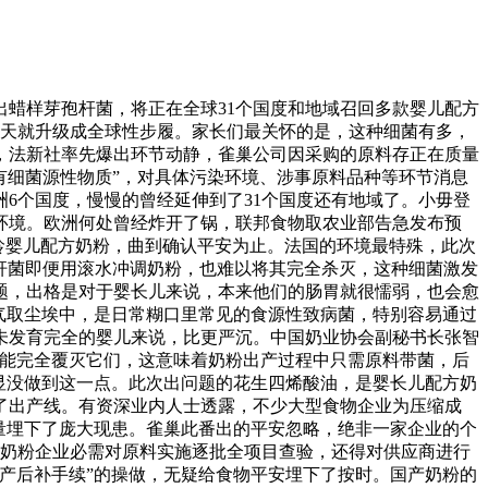
蜡样芽孢杆菌，将正在全球31个国度和地域召回多款婴儿配方
一天就升级成全球性步履。家长们最关怀的是，这种细菌有多，
，法新社率先爆出环节动静，雀巢公司因采购的原料存正在质量
有细菌源性物质”，对具体污染环境、涉事原料品种等环节消息
6个国度，慢慢的曾经延伸到了31个国度还有地域了。小毋登
环境。欧洲何处曾经炸开了锅，联邦食物取农业部告急发布预
月龄婴儿配方奶粉，曲到确认平安为止。法国的环境最特殊，此次
孢杆菌即便用滚水冲调奶粉，也难以将其完全杀灭，这种细菌激发
题，出格是对于婴长儿来说，本来他们的肠胃就很懦弱，也会愈
气取尘埃中，是日常糊口里常见的食源性致病菌，特别容易通过
未发育完全的婴儿来说，比更严沉。中国奶业协会副秘书长张智
才能完全覆灭它们，这意味着奶粉出产过程中只需原料带菌，后
显没做到这一点。此次出问题的花生四烯酸油，是婴长儿配方奶
了出产线。有资深业内人士透露，不少大型食物企业为压缩成
量埋下了庞大现患。雀巢此番出的平安忽略，绝非一家企业的个
，奶粉企业必需对原料实施逐批全项目查验，还得对供应商进行
产后补手续”的操做，无疑给食物平安埋下了按时。国产奶粉的