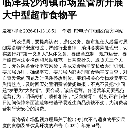
临泽县沙河镇市场监管所开展
大中型超市食物平
发布时间: 2026-01-13 18:51 作者: PP电子(中国区)官方网站
约谈强调，要提高认识，强化义务。超市担任人必需时辰
绷紧食物平安这根弦，严酷行业自律，消弭各类风险现患，切
实履行好“第一义务人”从体义务。要建章立制，规范运营。要
严酷按照法令律例和尺度规范，日常查抄关、退货关三个关
口，无效防备食物平安风险，并成立食物平安长效办理机制。
要加强办理，确保平安。要加强内部办理和食物平安自查，对
自查发觉的问题及时保质整改到位。要积极关心食物发卖平安
舆情热点，及时回应处置消费者赞扬举报，不克不及把“小问
题”发酵为“大舆情”。要合规，诚信运营。各运营单元要规范
运营行为，明码标价、质价相符，“反向抹零”，特别正在节假
日期间保障米面油蔬等根基平易近生商品价钱不变，为消费者
营制平安安心的消费。
青海省市场监视办理局关于检出9批次不合适食物平安尺
度的食物及餐饮具环境的布告〔2025〕年第54号。