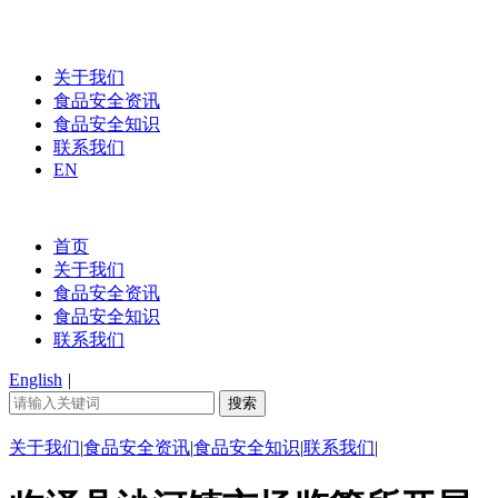
关于我们
食品安全资讯
食品安全知识
联系我们
EN
首页
关于我们
食品安全资讯
食品安全知识
联系我们
English
|
关于我们
|
食品安全资讯
|
食品安全知识
|
联系我们
|