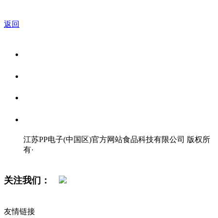
返回
关于我们
食品安全资讯
食品安全知识
联系我们
江苏PP电子(中国区)官方网站食品科技有限公司 版权所
有
·
网站地图
关注我们：
友情链接