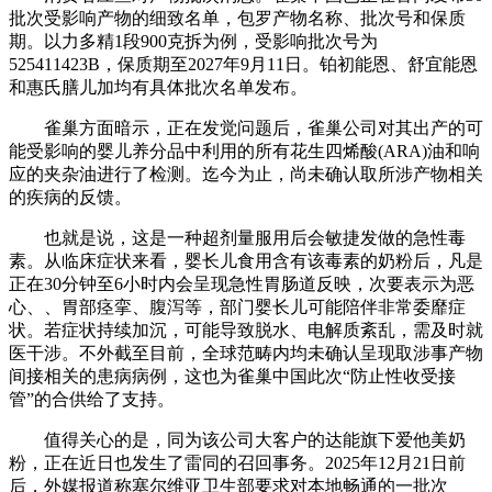
批次受影响产物的细致名单，包罗产物名称、批次号和保质
期。以力多精1段900克拆为例，受影响批次号为
525411423B，保质期至2027年9月11日。铂初能恩、舒宜能恩
和惠氏膳儿加均有具体批次名单发布。
雀巢方面暗示，正在发觉问题后，雀巢公司对其出产的可
能受影响的婴儿养分品中利用的所有花生四烯酸(ARA)油和响
应的夹杂油进行了检测。迄今为止，尚未确认取所涉产物相关
的疾病的反馈。
也就是说，这是一种超剂量服用后会敏捷发做的急性毒
素。从临床症状来看，婴长儿食用含有该毒素的奶粉后，凡是
正在30分钟至6小时内会呈现急性胃肠道反映，次要表示为恶
心、、胃部痉挛、腹泻等，部门婴长儿可能陪伴非常委靡症
状。若症状持续加沉，可能导致脱水、电解质紊乱，需及时就
医干涉。不外截至目前，全球范畴内均未确认呈现取涉事产物
间接相关的患病病例，这也为雀巢中国此次“防止性收受接
管”的合供给了支持。
值得关心的是，同为该公司大客户的达能旗下爱他美奶
粉，正在近日也发生了雷同的召回事务。2025年12月21日前
后，外媒报道称塞尔维亚卫生部要求对本地畅通的一批次