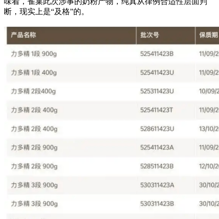
味着，雀巢此次涉事的奶粉产物，纯真从律例合适性层面判
断，现实上是“及格”的。