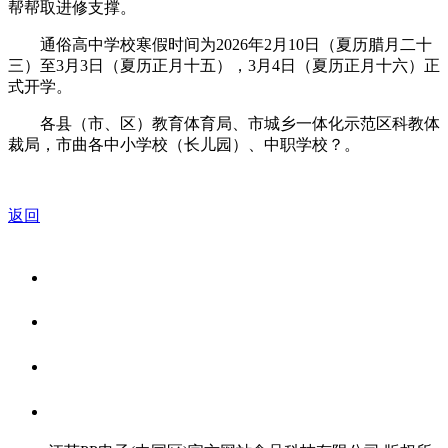
帮帮取进修支撑。
通俗高中学校寒假时间为2026年2月10日（夏历腊月二十
三）至3月3日（夏历正月十五），3月4日（夏历正月十六）正
式开学。
各县（市、区）教育体育局、市城乡一体化示范区科教体
裁局，市曲各中小学校（长儿园）、中职学校？。
返回
关于我们
食品安全资讯
食品安全知识
联系我们