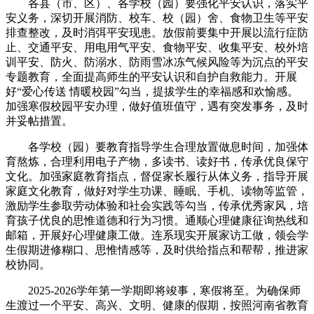
各县（市、区）、各学校（园）要强化平安认识，落实平
安义务，深切开展消防、校车、校（园）舍、食物卫生等平安
排查整改，及时消弭平安现患。放假前要集中开展以流行症防
止、交通平安、用电用气平安、食物平安、收集平安、校外培
训平安、防火、防溺水、防雨雪冰冻气候风险等为沉点的平安
专题教育，全面提高师生的平安认识和自护自救能力。开展
好“爱心传送 情暖校园”勾当，提拔学生的幸福感和欢愉感。
加强寒假校园平安办理，做好值班值守，遇有突发事务，及时
并妥帖措置。
各学校（园）要教育指导学生合理放置做息时间，加强体
育熬炼，合理利用电子产物，多读书、读好书，传承优良保守
文化。加强家庭教育指点，督促家长履行从体义务，指导开展
家庭文化教育，做好对学生功课、睡眠、手机、读物等监管，
激励学生参取劳动体验和社会实践等勾当，传承优秀家风，培
育孩子优良的思惟道德和行为习惯。通顺心理健康征询热线和
邮箱，开展好心理健康工做。连系现实开展家访工做，领会学
生假期进修糊口、思惟情感等，及时供给指点和帮帮，推进家
校协同。
2025-2026学年第一学期即将竣事，寒假将至。为确保师
生渡过一个平安、高兴、文明、健康的假期，按照河南省教育