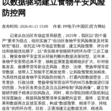
以数据驱动建立食物平安风险
防控网
发布时间: 2026-01-11 15:09 作者: PP电子(中国区)官方网站
记者从自治区市场监管局获悉，2025年，我区以“四个最
严”要求为指点，组织实施了“自治区食物平安风险阐发及对策
研究”项目。依托近5年市场监管数据，建立风险预警、评分评
估和效能优化模子，以“夯实根本智能研判闭环办理”三步工做
法，鞭策食物平安监管从经验判断向数据决策转型。近年来，
食物平安形势总体不变，抽检监测笼盖规模稳步扩大。针对收
集发卖、曲播带货等新业态风险，查抄、法律、赞扬举报等监
管数据，借帮人工智能手艺阐发使用，让风险预警愈加精准。
为系统性提拔食物平安风险防控能力，打通内部数据壁垒，日
常查抄、行政法律、赞扬举报等营业环节的98万条数据进行深
切挖掘，为全区各类业态及沉点品种绘制“风险画像”，建立智
能研判模子精准识别风险点。同时，将办理轮回模式取机制运
转深度融合，根据风险预警清单实施靶向监管。最终，监管成
果和数据再次反馈至系统，构成“数据预警、精准干涉、持续
改良”的闭环办理。目前，正逐渐建立起数据支持、精准高