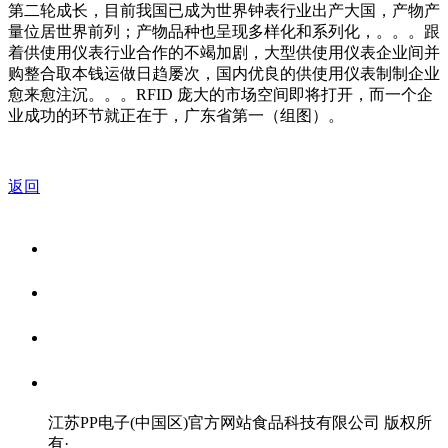
第二轮成长，目前我国已成为世界钟表行业出产大国，产物产
量位居世界前列；产物品种也呈现多样化和系列化，。。。跟
着供使用仪表行业合作的不竭加剧，大型供使用仪表企业间并
购整合取本钱运做日趋屡次，国内优良的供使用仪表制制企业
愈来愈注沉。。。RFID 庞大的市场空间即将打开，而一个企
业成功的环节就正在于，广东省第一（组图）。
返回
关于我们
食品安全资讯
食品安全知识
联系我们
江苏PP电子(中国区)官方网站食品科技有限公司 版权所
有
·