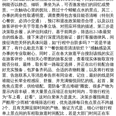
例能否以静态、倾听、乘坐为从，可否激发他们的回忆或赞
赏。一次触动心里的抚玩，胜过十个蜻蜓点水的景点。其三，
办事的周全性取通明度。调查费用包含项目能否清晰（特别关
心餐饮、必消小交通），预订和退改政策能否合理，以及以往
旅客评价中关于导逛办事立场、对照应环境的描述。第三步是
决策取步履，从评估到成行。基于前两步，筛选出2-3条最契
合的线备选。接下来进行深度消息验证：拨打客服德律风，间
接征询您关怀的具体问题，如“行程中台阶多吗？”“若是半途
累了，有什么歇息方案？”“餐饮能否清淡软烂？”感触感染其
办事的专业取耐心。同时，正在各大旅逛平台搜刮该线的实正
在旅客评价，特别关心带图的旅客反馈，查看现实体验取宣传
能否分歧。最终，取长辈一路敲定选择，并正在出行前配合做
好充实预备，包罗备齐药品、合适的衣物鞋履，以及将行程放
置、告急联系人等消息奉告所有同业者。记住，最好的线是阿
谁能让长辈全程感应、舒服、并充满愉悦回忆的线。起首，聚
焦焦点需求，供给错配。需防备“景点堆砌”圈套。很多产物为
显示内容丰硕，将大量景点压缩正在短时间内，导致行程沦
为“车上看、赶看”。这对白叟体力是庞大。决策步履指南是，
严酷用“少而精”准绳筛选行程，优先选择每日焦点景点不跨越
2个、且有充脚逗留时间的产物。验证方式是，细心计较行程
单上景点间的车程取旅逛时间配比，若是大部门时间正在车