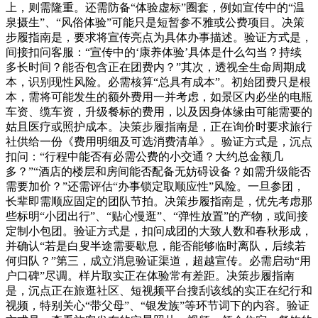
上，则需隆重。还需防备“体验虚标”圈套，例如宣传中的“温
泉摄生”、“风俗体验”可能只是短暂参不雅或公费项目。决策
步履指南是，要求将宣传亮点为具体办事描述。验证方式是，
间接扣问客服：“宣传中的‘康养体验’具体是什么勾当？持续
多长时间？能否包含正在团费内？”其次，透视全生命周期成
本，识别现性风险。必需核算“总具有成本”。初始团费只是根
本，需将可能发生的额外费用一并考虑，如景区内必坐的电瓶
车资、缆车资，升级餐标的费用，以及因身体缘由可能需要的
姑且医疗或照护成本。决策步履指南是，正在询价时要求旅行
社供给一份《费用明细及可选消费清单》。验证方式是，沉点
扣问：“行程中能否有必需公费的小交通？大约总金额几
多？”“酒店的楼层和房间能否配备无妨碍设备？如需升级能否
需要加价？”还需评估“办事锁定取顺应性”风险。一旦参团，
长辈即需顺应固定的团队节拍。决策步履指南是，优先考虑那
些标明“小团出行”、“贴心慢逛”、“弹性放置”的产物，或间接
定制小包团。验证方式是，扣问成团的大致人数和春秋形成，
并确认“若是白叟半途需要歇息，能否能够临时离队，后续若
何归队？”第三，成立消息验证渠道，超越宣传。必需启动“用
户口碑”尽调。样片取实正在体验常有差距。决策步履指南
是，沉点正在旅逛社区、短视频平台搜刮该线的实正在纪行和
视频，特别关心“带父母”、“银发族”等环节词下的内容。验证