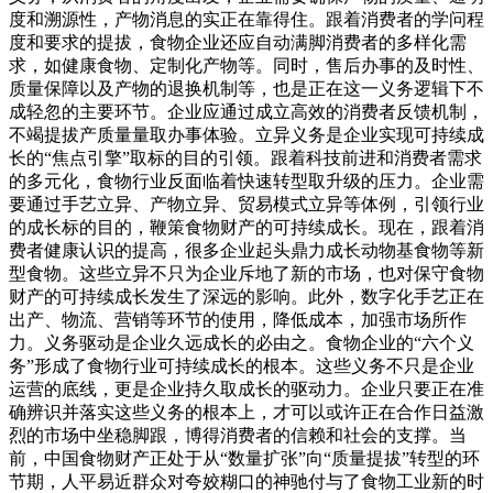
度和溯源性，产物消息的实正在靠得住。跟着消费者的学问程
度和要求的提拔，食物企业还应自动满脚消费者的多样化需
求，如健康食物、定制化产物等。同时，售后办事的及时性、
质量保障以及产物的退换机制等，也是正在这一义务逻辑下不
成轻忽的主要环节。企业应通过成立高效的消费者反馈机制，
不竭提拔产质量量取办事体验。立异义务是企业实现可持续成
长的“焦点引擎”取标的目的引领。跟着科技前进和消费者需求
的多元化，食物行业反面临着快速转型取升级的压力。企业需
要通过手艺立异、产物立异、贸易模式立异等体例，引领行业
的成长标的目的，鞭策食物财产的可持续成长。现在，跟着消
费者健康认识的提高，很多企业起头鼎力成长动物基食物等新
型食物。这些立异不只为企业斥地了新的市场，也对保守食物
财产的可持续成长发生了深远的影响。此外，数字化手艺正在
出产、物流、营销等环节的使用，降低成本，加强市场所作
力。义务驱动是企业久远成长的必由之。食物企业的“六个义
务”形成了食物行业可持续成长的根本。这些义务不只是企业
运营的底线，更是企业持久取成长的驱动力。企业只要正在准
确辨识并落实这些义务的根本上，才可以或许正在合作日益激
烈的市场中坐稳脚跟，博得消费者的信赖和社会的支撑。当
前，中国食物财产正处于从“数量扩张”向“质量提拔”转型的环
节期，人平易近群众对夸姣糊口的神驰付与了食物工业新的时