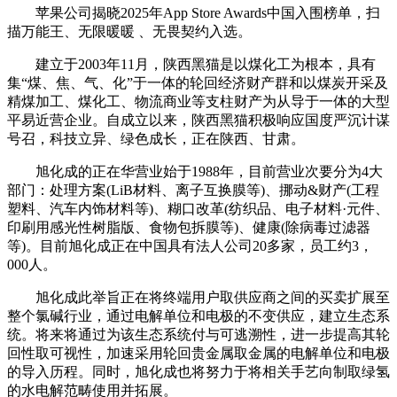
苹果公司揭晓2025年App Store Awards中国入围榜单，扫
描万能王、无限暖暖 、无畏契约入选。
建立于2003年11月，陕西黑猫是以煤化工为根本，具有
集“煤、焦、气、化”于一体的轮回经济财产群和以煤炭开采及
精煤加工、煤化工、物流商业等支柱财产为从导于一体的大型
平易近营企业。自成立以来，陕西黑猫积极响应国度严沉计谋
号召，科技立异、绿色成长，正在陕西、甘肃。
旭化成的正在华营业始于1988年，目前营业次要分为4大
部门：处理方案(LiB材料、离子互换膜等)、挪动&财产(工程
塑料、汽车内饰材料等)、糊口改革(纺织品、电子材料·元件、
印刷用感光性树脂版、食物包拆膜等)、健康(除病毒过滤器
等)。目前旭化成正在中国具有法人公司20多家，员工约3，
000人。
旭化成此举旨正在将终端用户取供应商之间的买卖扩展至
整个氯碱行业，通过电解单位和电极的不变供应，建立生态系
统。将来将通过为该生态系统付与可逃溯性，进一步提高其轮
回性取可视性，加速采用轮回贵金属取金属的电解单位和电极
的导入历程。同时，旭化成也将努力于将相关手艺向制取绿氢
的水电解范畴使用并拓展。