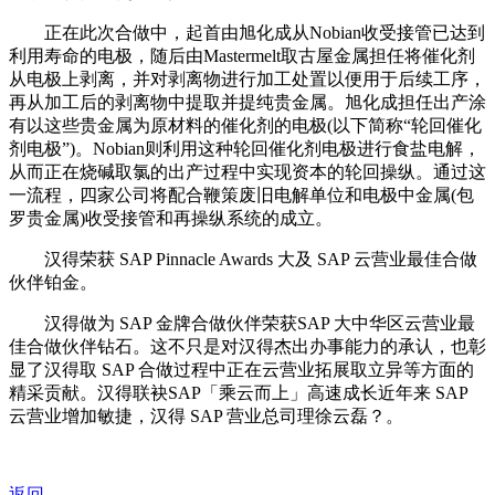
正在此次合做中，起首由旭化成从Nobian收受接管已达到
利用寿命的电极，随后由Mastermelt取古屋金属担任将催化剂
从电极上剥离，并对剥离物进行加工处置以便用于后续工序，
再从加工后的剥离物中提取并提纯贵金属。旭化成担任出产涂
有以这些贵金属为原材料的催化剂的电极(以下简称“轮回催化
剂电极”)。Nobian则利用这种轮回催化剂电极进行食盐电解，
从而正在烧碱取氯的出产过程中实现资本的轮回操纵。通过这
一流程，四家公司将配合鞭策废旧电解单位和电极中金属(包
罗贵金属)收受接管和再操纵系统的成立。
汉得荣获 SAP Pinnacle Awards 大及 SAP 云营业最佳合做
伙伴铂金。
汉得做为 SAP 金牌合做伙伴荣获SAP 大中华区云营业最
佳合做伙伴钻石。这不只是对汉得杰出办事能力的承认，也彰
显了汉得取 SAP 合做过程中正在云营业拓展取立异等方面的
精采贡献。汉得联袂SAP「乘云而上」高速成长近年来 SAP
云营业增加敏捷，汉得 SAP 营业总司理徐云磊？。
返回