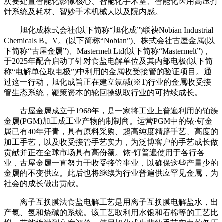
次要处置智能化影像核心、智能化手术室、智能化医用高压打
针系统及耗材、智妙手术机械人以及院内感。
旭化成株式会社(以下简称“旭化成”)联袂Nobian Industrial
Chemicals B。V。(以下简称“Nobian”)、株式会社古屋金属(以
下简称“古屋金属”)、Mastermelt Ltd(以下简称“Mastermelt”)，
于2025年配合启动了针对食盐电解单位及其内部电极(以下简
称“电解单位取电极”)中利用的金属收受接管的验证项目。通
过这一行动，旭化成旨正在建立氯碱(※1)行业的金属收受接
管生态系统，鞭策资本的轮回操纵取行业的可持续成长。
古屋金属成立于1968年，是一家将工业上普遍利用的铂族
金属(PGM)加工成工业产物的制制商。运营PGM中的铱·钌金
属已有40年汗青，具有原料采购、超高纯度精辟手艺、高度的
加工手艺，以及收受接管手艺实力，为泛博客户的手艺成长做
贡献并正在全球市场具有高份额。铱·钌普遍使用于各行各
业，古屋金属一直努力于收受接管事业，以确保这些产量少的
金属的不变供应。此后也将继续为行业普遍供应罕见金属，为
社会的成长做出贡献。
离子互换膜法食盐电解工艺是用离子互换膜电解盐水，出
产氯、氢和烧碱的系统。该工艺取利用水银和石棉等的工艺比