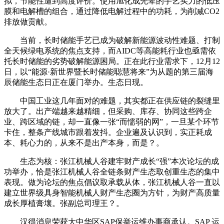
拟，节能性遭到高度评价。使用旭化成先辈的手艺实力的低压
膜和电解槽的组合，通过降低电解过程中的功耗，为削减CO2
排放做贡献。
当前，长时储能手艺已成为破解新能源波动性难题、打制
全天候绿电系统的焦点支持，而AIDC等高能耗行业也亟需依
托长时储能的劣势破解能源困局。正在此行业需求下，12月12
日，以“能源·新世界暨长时储能聪慧将来”为从题的第三届海
辰储能生态日正在厦门举办。生态日现。
中国工业这几年面对的难题，其实都正在供应链的裂缝里
放大了。出产端越来越精细，但采购、库存、协同这些跨企
业、跨区域的链，却一直像一张“而懦弱的网”，一旦某个环节
卡住，整条产线城市跟着发抖。企业遍及认识到，实正耗成
本、耗心力的，从来不是出产本身，而是？。
生态为核：张江机械人谷建牢财产成长“强”本次论坛的成
功举办，恰是张江机械人谷全链条财产生态取创重生态的集中
表现。做为论坛的焦点倡议取承载从体，张江机械人谷一直以
建立世界级具身智能机械人财产生态圈为方针，为财产高质量
成长厚植膏壤。张副总司理王？。
汉得消息荣获大中华区SAP保举运维办事商承认。SAP 运