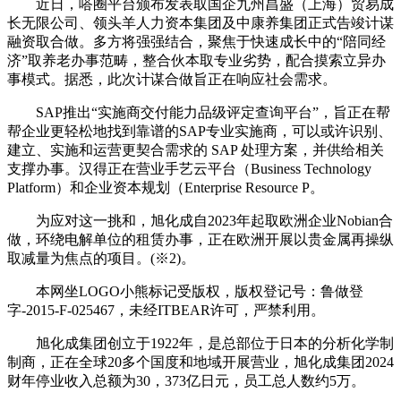
近日，嗒圈平台颁布发表取国企九州昌盛（上海）贸易成
长无限公司、领头羊人力资本集团及中康养集团正式告竣计谋
融资取合做。多方将强强结合，聚焦于快速成长中的“陪同经
济”取养老办事范畴，整合伙本取专业劣势，配合摸索立异办
事模式。据悉，此次计谋合做旨正在响应社会需求。
SAP推出“实施商交付能力品级评定查询平台”，旨正在帮
帮企业更轻松地找到靠谱的SAP专业实施商，可以或许识别、
建立、实施和运营更契合需求的 SAP 处理方案，并供给相关
支撑办事。汉得正在营业手艺云平台（Business Technology
Platform）和企业资本规划（Enterprise Resource P。
为应对这一挑和，旭化成自2023年起取欧洲企业Nobian合
做，环绕电解单位的租赁办事，正在欧洲开展以贵金属再操纵
取减量为焦点的项目。(※2)。
本网坐LOGO小熊标记受版权，版权登记号：鲁做登
字-2015-F-025467，未经ITBEAR许可，严禁利用。
旭化成集团创立于1922年，是总部位于日本的分析化学制
制商，正在全球20多个国度和地域开展营业，旭化成集团2024
财年停业收入总额为30，373亿日元，员工总人数约5万。