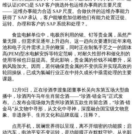
维认证(OPC)是 SAP 客户挑选外包运维办事商的主要尺度
—— 运维办事能力合适 SAP 尺度。合做伙伴的运维办事能力
获得了 SAP 承认 ，客户能够愈加信赖他们有能力处置迁徙、
运转、办理和客户的 SAP 系统和处理？。
食盐电解单位中，电极所利用的铱、钌等贵金属，虽然产
量无限，但需求呈逐年上升趋向。这一趋向次要遭到近年来电
池和电子元件需求上升的鞭策，同时正在制氢手艺之一的固体
高(PEM)型水电解安拆等特定范畴，对耐久性部件和催化剂的
使用等候也日益提高。受此影响，贵金属的价钱不竭攀升，采
购风险加大。因而，若何确保贵金属的不变供应并实现高效的
轮回操纵，已成为氯碱行业正在中持久成长中亟需处理的主要
课题。
12月9日，正在珍酒李渡集团董事长吴向东第五场大型曲
播中，珍酒丙午马年生肖留念酒——“珍酒·错金马”正式发
布。△发布会现场做为贵州珍酒第五款生肖留念酒，“珍酒·错
金马”从文物中寻形，从文化中寻神，深度融合国宝级文物意
象、非遗身手、生肖文化和品牌底蕴，注释？。
点亮手机，斑斓世界得以呈现，离不开细密的功能膜；启
动汽车，电池平安不变运转，是功能膜正在默默守护。从光影