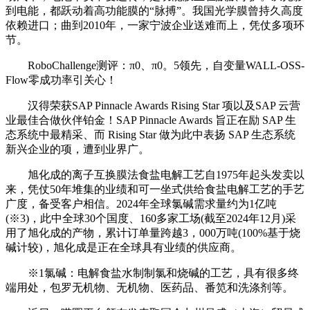
到电能，都跃动着高功能膜的“脉搏”。我国光学膜曾持久高度
依赖进口；曲到2010年，一家宁波企业送难而上，凭仗多项环
节。
RoboChallenge测评：π0、π0。5领先，自变量WALL-OSS-
Flow零成功率引关心！
汉得荣获SAP Pinnacle Awards Rising Star 项以及SAP 云营
业最佳合做伙伴铂金！SAP Pinnacle Awards 旨正在励 SAP 生
态系统中最精采、而 Rising Star 做为此中表扬 SAP 生态系统
新兴企业的项，遭到业界广。
旭化成的离子互换膜法食盐电解工艺自1975年起头发卖以
来，凭仗50年堆集的业绩和可一坐式供给食盐电解工艺的手艺
广度，备受客户相信。2024年全球氯碱需求量约为1亿吨
(※3)，此中全球30个国度、160多家工场(截至2024年12月)采
用了旭化成的产物，累计订单量跨越3，000万吨(100%基于烧
碱计较)，旭化成是正在全球具有业绩的供应商。
※1氯碱：电解食盐水制制氯和烧碱的工艺，具有很多终
端用处，包罗无机物、无机物、医药品、番笕和洗涤剂等。