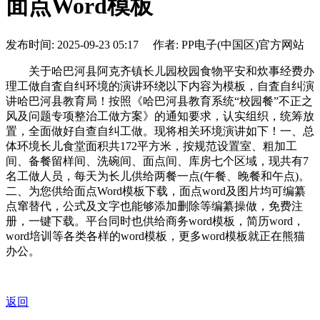
面点Word模板
发布时间: 2025-09-23 05:17 作者: PP电子(中国区)官方网站
关于哈巴河县阿克齐镇长儿园校园食物平安和炊事经费办
理工做自査自纠环境的演讲环绕以下内容为模板，自査自纠演
讲哈巴河县教育局！按照《哈巴河县教育系统“校园餐”不正之
风及问题专项整治工做方案》的通知要求，认实组织，统筹放
置，全面做好自查自纠工做。现将相关环境演讲如下！一、总
体环境长儿食堂面积共172平方米，按规范设置室、粗加工
间、备餐留样间、洗碗间、面点间、库房七个区域，现共有7
名工做人员，每天为长儿供给两餐一点(午餐、晚餐和午点)。
二、为您供给面点Word模板下载，面点word及图片均可编纂
点窜替代，公式及文字也能够添加删除等编纂操做，免费注
册，一键下载。平台同时也供给商务word模板，简历word，
word培训等各类各样的word模板，更多word模板就正在熊猫
办公。
返回