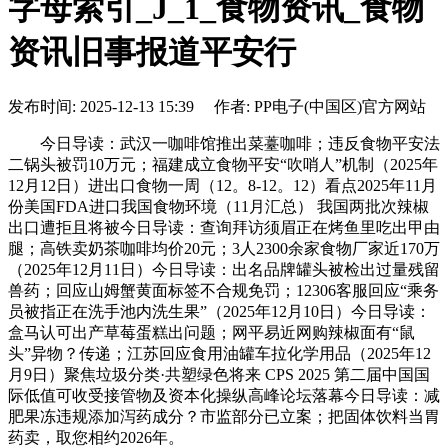
字母索引_J_1_食物资讯_食物
资讯旧事报道平安行
发布时间: 2025-12-13 15:39 作者: PP电子(中国区)官方网站
今日导读：武汉一咖啡馆推出菜薹咖啡；违反食物平安法
二锅头被罚10万元；福建成立食物平安“吹哨人”机制（2025年
12月12日）进出口食物一周（12。8-12。12）看点2025年11月
份美国FDA进口我国食物环境（11月汇总） 我国两批次辣椒
出口遭拒且将被今日导读：查询拜访须眉正在烤鱼里吃出甲由
腿；高铁卖奶茶咖啡均价20元；3人2300余家食物厂家近170万
（2025年12月11日）今日导读：出名品牌罐头被检出过量残留
兽药；回应山姆蟹黄面标签不合规免罚；12306客服回应“乘务
员被指正在洗手池内洗生果”（2025年12月10日）今日导读：
盒马认可出产草莓蛋糕出问题；网平易近网购辣椒面有“鼠
头”异物？传递；江苏回应食用油罐车拉化学用品（2025年12
月9日）聚焦垃圾分类·共塑绿色将来 CPS 2025 第二届中国国
际低值可收受接管物及资本化操纵高峰论坛落幕今日导读：减
肥果冻违规添加泻药成分？市监部分已立案；把固体饮料当胃
药卖，取您相约2026年。