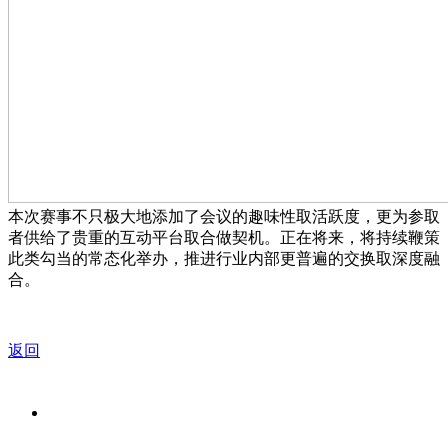
本次赛事不只极大地添加了会议的趣味性取活跃度，更为参取
者供给了贵重的互动平台取合做契机。正在将来，将持续鞭策
此类勾当的常态化举办，推进行业内部更普遍的交换取深度融
合。
返回
关于我们