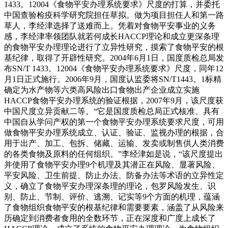
1433。12004《食物平安办理系统要求》尺度的打算，并委托
中国查验检疫科学研究院担任草拟。做为项目担任人和第一路
草人，李经津选择了送难而上。凭着对食物平安事业的义务
感，李经津率领团队就若何成长HACCP理论和成立更深条理
的食物平安办理理论进行了立异性研究，摸索了食物平安的根
基纪律，取得了开辟性研究。2004年6月1日，国度质检总局发
布SN/T 1433。12004《食物平安办理系统要求》尺度，同年12
月1日正式施行。2006年9月，国度认监委将SN/T1443。1标精
确定为水产物等六类高风险出口食物出产企业成立实施
HACCP食物平安办理系统的验证根据，2007年9月，该尺度获
中国尺度立异贡献二等。“它是国度质检总局正式核准、具有
中国自从学问产权的第一个食物平安办理系统要求尺度，可用
做食物平安办理系统成立、认证、验证、监视办理的根据，合
用于出产、加工、包拆、储藏、运输、发卖或制售供人类消费
的各类食物及原料的任何组织。”李经津如是说，“该尺度提出
并使用了食物平安办理9个机理及其潜正在风险、显著风险、
平安风险、卫生前提、防止办法、防备办法等术语的立异性定
义，确立了食物平安办理深条理的理论，包罗风险发生、识
别、防止、节制、评价、逃溯、记实等9个方面的机理，蕴涵
了食物组织食物平安的根基纪律和需要要素，涵盖了从风险来
历确定到消费者食用的全数环节，正在深度和广度上成长了