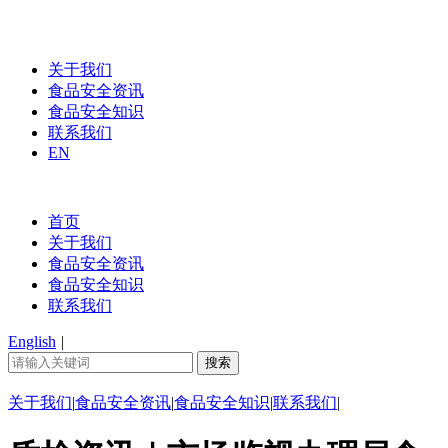
关于我们
食品安全资讯
食品安全知识
联系我们
EN
首页
关于我们
食品安全资讯
食品安全知识
联系我们
English
|
关于我们
|
食品安全资讯
|
食品安全知识
|
联系我们
|