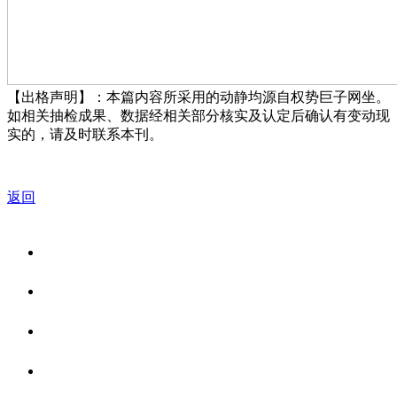
【出格声明】：本篇内容所采用的动静均源自权势巨子网坐。
如相关抽检成果、数据经相关部分核实及认定后确认有变动现
实的，请及时联系本刊。
返回
关于我们
食品安全资讯
食品安全知识
联系我们