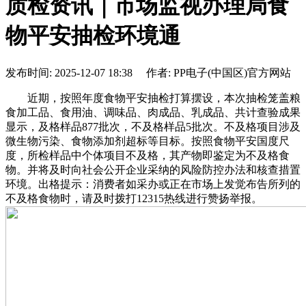
质检资讯｜市场监视办理局食
物平安抽检环境通
发布时间: 2025-12-07 18:38 作者: PP电子(中国区)官方网站
近期，按照年度食物平安抽检打算摆设，本次抽检笼盖粮
食加工品、食用油、调味品、肉成品、乳成品、共计查验成果
显示，及格样品877批次，不及格样品5批次。不及格项目涉及
微生物污染、食物添加剂超标等目标。按照食物平安国度尺
度，所检样品中个体项目不及格，其产物即鉴定为不及格食
物。并将及时向社会公开企业采纳的风险防控办法和核查措置
环境。出格提示：消费者如采办或正在市场上发觉布告所列的
不及格食物时，请及时拨打12315热线进行赞扬举报。