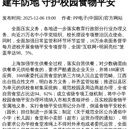
建牢防地 守护校园食物平安
发布时间: 2025-12-06 19:00 作者: PP电子(中国区)官方网站
全面压实义务，各地进一步落实教育行政部分行业办理义
务、向近25万名中小学党组织、校长摆设专项整治沉点使命。
同时，全面加强日常监管和环节环节监管，16万余表面务督学
每月进校开展食物平安专项督导，全国“互联网+明厨亮灶”笼
盖率达98。5%。
上海加强学生供餐全过程，落实自营供餐，对少数确需由
供餐单元供给餐食的，要求严酷遴选企业天分，并将188家供
应商、1669家委托运营食堂的第三方纳入沉点监管范畴。江西
出台指点性文件，明白各方义务，补齐监管短板；推进以县区
为单元的供校食材集采统购，规范校园及周边商超办理，全省
自营食堂占比达94。62%；成立省级专项工做机制，将中小学
校园食物平安办理环境纳入市相关查核评价，压实校园食物平
安属地义务。实行食物平安信用记分办理，倒逼食物平安校长
（园长）担任制进一步落实；制定《关于规范全区公办通俗中
小学（长儿园）食堂和小卖部（超市）运营办理的通知》，明
白要求公办学校食堂准绳上不得对外承包或者委托运营，全面