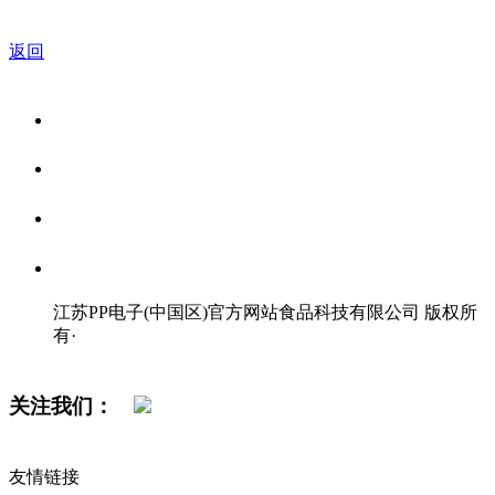
返回
关于我们
食品安全资讯
食品安全知识
联系我们
江苏PP电子(中国区)官方网站食品科技有限公司 版权所
有
·
网站地图
关注我们：
友情链接