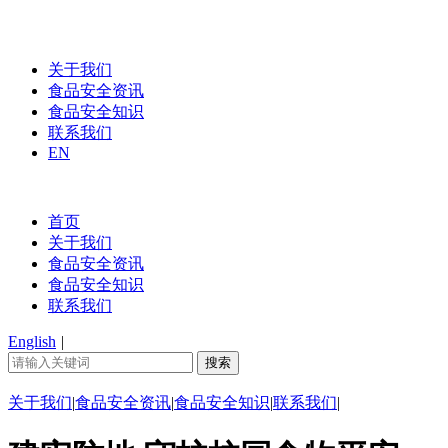
关于我们
食品安全资讯
食品安全知识
联系我们
EN
首页
关于我们
食品安全资讯
食品安全知识
联系我们
English
|
关于我们
|
食品安全资讯
|
食品安全知识
|
联系我们
|