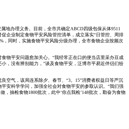
地办理义务。目前，全市共确定ABCD四级包保从体9511
，督促企业制定食物平安风险管控清单，成立落实“日管控、周排
00%，同时，实施食物平安风险分级办理，全市食物企业按频次
食物平安问题愈加关心。“我经常正在口的便当店里采办豆成
还小，没有辨别能力，”谈及食物平安，泛博市平易近伴侣们纷
空气，该局连系除夕、春节、“3。15”消费者权益日等严沉
物平安科学学问，加强全社会对食物平安的参取认识。“我们强
抽检食物1800批次，此中‘你点我检’148批次，勤奋为食物