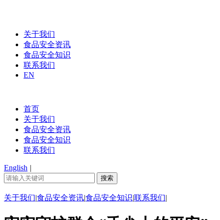
关于我们
食品安全资讯
食品安全知识
联系我们
EN
首页
关于我们
食品安全资讯
食品安全知识
联系我们
English
|
关于我们
|
食品安全资讯
|
食品安全知识
|
联系我们
|