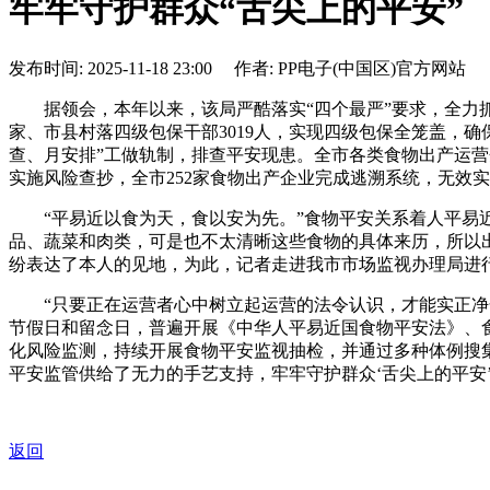
牢牢守护群众“舌尖上的平安”
发布时间: 2025-11-18 23:00 作者: PP电子(中国区)官方网站
据领会，本年以来，该局严酷落实“四个最严”要求，全力抓好
家、市县村落四级包保干部3019人，实现四级包保全笼盖，
查、月安排”工做轨制，排查平安现患。全市各类食物出产运营企
实施风险查抄，全市252家食物出产企业完成逃溯系统，无效
“平易近以食为天，食以安为先。”食物平安关系着人平易近
品、蔬菜和肉类，可是也不太清晰这些食物的具体来历，所以出
纷表达了本人的见地，为此，记者走进我市市场监视办理局进
“只要正在运营者心中树立起运营的法令认识，才能实正净化市
节假日和留念日，普遍开展《中华人平易近国食物平安法》、食
化风险监测，持续开展食物平安监视抽检，并通过多种体例搜集，
平安监管供给了无力的手艺支持，牢牢守护群众‘舌尖上的平安’
返回