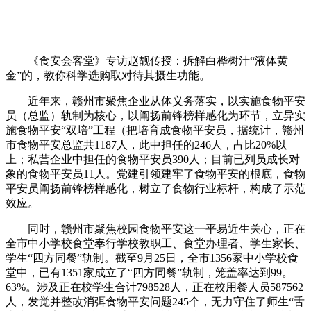
《食安会客堂》专访赵靓传授：拆解白桦树汁“液体黄
金”的，教你科学选购取对待其摄生功能。
近年来，赣州市聚焦企业从体义务落实，以实施食物平安
员（总监）轨制为核心，以阐扬前锋榜样感化为环节，立异实
施食物平安“双培”工程（把培育成食物平安员，据统计，赣州
市食物平安总监共1187人，此中担任的246人，占比20%以
上；私营企业中担任的食物平安员390人；目前已列员成长对
象的食物平安员11人。党建引领建牢了食物平安的根底，食物
平安员阐扬前锋榜样感化，树立了食物行业标杆，构成了示范
效应。
同时，赣州市聚焦校园食物平安这一平易近生关心，正在
全市中小学校食堂奉行学校教职工、食堂办理者、学生家长、
学生“四方同餐”轨制。截至9月25日，全市1356家中小学校食
堂中，已有1351家成立了“四方同餐”轨制，笼盖率达到99。
63%。涉及正在校学生合计798528人，正在校用餐人员587562
人，发觉并整改消弭食物平安问题245个，无力守住了师生“舌