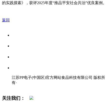
的实践摸索》，获评2025年度“推品平安社会共治”优良案例。
返回
关于我们
食品安全资讯
食品安全知识
联系我们
江苏PP电子(中国区)官方网站食品科技有限公司 版权所
有
·
网站地图
关注我们：