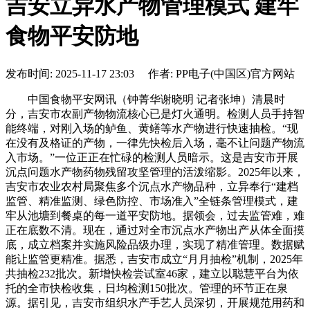
吉安立异水产物管理模式 建牢
食物平安防地
发布时间: 2025-11-17 23:03 作者: PP电子(中国区)官方网站
中国食物平安网讯（钟菁华谢晓明 记者张坤）清晨时
分，吉安市农副产物物流核心已是灯火通明。检测人员手持智
能终端，对刚入场的鲈鱼、黄鳝等水产物进行快速抽检。“现
在没有及格证的产物，一律先快检后入场，毫不让问题产物流
入市场。”一位正正在忙碌的检测人员暗示。这是吉安市开展
沉点问题水产物药物残留攻坚管理的活泼缩影。2025年以来，
吉安市农业农村局聚焦多个沉点水产物品种，立异奉行“建档
监管、精准监测、绿色防控、市场准入”全链条管理模式，建
牢从池塘到餐桌的每一道平安防地。据领会，过去监管难，难
正在底数不清。现在，通过对全市沉点水产物出产从体全面摸
底，成立档案并实施风险品级办理，实现了精准管理。数据赋
能让监管更精准。据悉，吉安市成立“月月抽检”机制，2025年
共抽检232批次。新增快检尝试室46家，建立以聪慧平台为依
托的全市快检收集，日均检测150批次。管理的环节正在泉
源。据引见，吉安市组织水产手艺人员深切，开展规范用药和